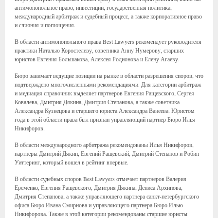
антимонопольное право, инвестиции, государственная политика,
международный арбитраж и судебный процесс, а также корпоративное право
и слияния и поглощения.
В области антимонопольного права Best Lawyers рекомендует руководителя
практики Наталью Коростелеву, советника Анну Нумерову, старших
юристов Евгения Большакова, Алексея Родионова и Елену Агаеву.
Бюро занимает ведущие позиции на рынке в области разрешения споров, что
подтверждено многочисленными рекомендациями. Для категории арбитраж
и медиация справочник выделяет партнеров Евгения Ращевского, Сергея
Ковалева, Дмитрия Дякина, Дмитрия Степанова, а также советника
Александра Кузнецова и старшего юриста Александра Ванеева. Юристом
года в этой области права был признан управляющий партнер Бюро Илья
Никифоров.
В области международного арбитража рекомендованы Илья Никифоров,
партнеры Дмитрий Дякин, Евгений Ращевский, Дмитрий Степанов и Робин
Уиттеринг, который вошел в рейтинг впервые.
В области судебных споров Best Lawyers отмечает партнеров Валерия
Еременко, Евгения Ращевского, Дмитрия Дякина, Дениса Архипова,
Дмитрия Степанова, а также управляющего партнера санкт-петербургского
офиса Бюро Ивана Смирнова и управляющего партнера Бюро Илью
Никифорова. Также в этой категории рекомендованы старшие юристы