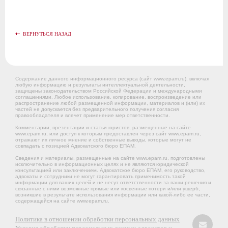
ВЕРНУТЬСЯ НАЗАД
Содержание данного информационного ресурса (сайт www.epam.ru), включая
любую информацию и результаты интеллектуальной деятельности,
защищены законодательством Российской Федерации и международными
соглашениями. Любое использование, копирование, воспроизведение или
распространение любой размещенной информации, материалов и (или) их
частей не допускается без предварительного получения согласия
правообладателя и влечет применение мер ответственности.
Комментарии, презентации и статьи юристов, размещенные на сайте
www.epam.ru, или доступ к которым предоставлен через сайт www.epam.ru,
отражают их личное мнение и собственные выводы, которые могут не
совпадать с позицией Адвокатского бюро ЕПАМ.
Сведения и материалы, размещенные на сайте www.epam.ru, подготовлены
исключительно в информационных целях и не являются юридической
консультацией или заключением. Адвокатское бюро ЕПАМ, его руководство,
адвокаты и сотрудники не могут гарантировать применимость такой
информации для ваших целей и не несут ответственности за ваши решения и
связанные с ними возможные прямые или косвенные потери и/или ущерб,
возникшие в результате использования информации или какой-либо ее части,
содержащейся на сайте www.epam.ru.
Политика в отношении обработки персональных данных