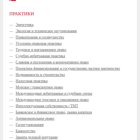
ПРАКТИКИ
—
Энергетика
—
Экология и техническое регулирование
—
Приватизация и госимущество
—
Уголовно-правовая практика
—
Трудовое и миграционное право
—
Судебно-арбитражная практика
—
Слияния и поглощения и корпоративное право
—
Проектное финансирование и государственно-частное партнерство
—
Недвижимость и строительство
—
Налоговая практика
—
Морское / транспортное право
—
Международные арбитражные и судебные споры
—
Международное торговое и таможенное право
—
Интеллектуальная собственность / ТМТ
—
Банковское и финансовое право, рынки капитала
—
Антимонопольное право
—
Госрегулирование
—
Банкротство
—
Защита деловой репутации