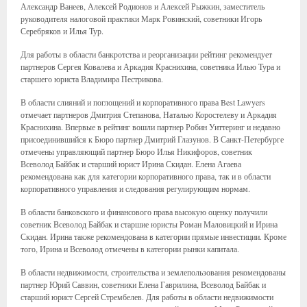
Александр Ванеев, Алексей Родионов и Алексей Рыжкин, заместитель
руководителя налоговой практики Марк Ровинский, советники Игорь
Серебряков и Илья Тур.
Для работы в области банкротства и реорганизации рейтинг рекомендует
партнеров Сергея Ковалева и Аркадия Краснихина, советника Илью Тура и
старшего юриста Владимира Пестрикова.
В области слияний и поглощений и корпоративного права Best Lawyers
отмечает партнеров Дмитрия Степанова, Наталью Коростелеву и Аркадия
Краснихина. Впервые в рейтинг вошли партнер Робин Уиттеринг и недавно
присоединившийся к Бюро партнер Дмитрий Глазунов. В Санкт-Петербурге
отмечены управляющий партнер Бюро Илья Никифоров, советник
Всеволод Байбак и старший юрист Ирина Скидан. Елена Агаева
рекомендована как для категории корпоративного права, так и в области
корпоративного управления и следования регулирующим нормам.
В области банковского и финансового права высокую оценку получили
советник Всеволод Байбак и старшие юристы Роман Маловицкий и Ирина
Скидан. Ирина также рекомендована в категории прямые инвестиции. Кроме
того, Ирина и Всеволод отмечены в категории рынки капитала.
В области недвижимости, строительства и землепользования рекомендованы
партнер Юрий Саввин, советники Елена Гаврилина, Всеволод Байбак и
старший юрист Сергей Стрембелев. Для работы в области недвижимости