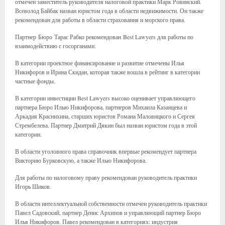
отмечен заместитель руководителя налоговой практики Марк Ровинский.
Всеволод Байбак назван юристом года в области недвижимости. Он также
рекомендован для работы в области страхования и морского права.
Партнер Бюро Тарас Рабко рекомендован Best Lawyers для работы по
взаимодействию с госорганами.
В категории проектное финансирование и развитие отмечены Илья
Никифоров и Ирина Скидан, которая также вошла в рейтинг в категории
частные фонды.
В категории инвестиции Best Lawyers высоко оценивает управляющего
партнера Бюро Илью Никифорова, партнеров Михаила Казанцева и
Аркадия Краснихина, старших юристов Романа Маловицкого и Сергея
Стрембелева. Партнер Дмитрий Дякин был назван юристом года в этой
категории.
В области уголовного права справочник впервые рекомендует партнера
Викторию Бурковскую, а также Илью Никифорова.
Для работы по налоговому праву рекомендован руководитель практики
Игорь Шиков.
В области интеллектуальной собственности отмечен руководитель практики
Павел Садовский, партнер Денис Архипов и управляющий партнер Бюро
Илья Никифоров. Павел рекомендован в категориях: индустрия