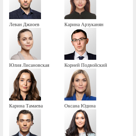
Леван
Джиоев
Карина
Арзуканян
Юлия
Лисановская
Корней
Подвойский
Карина
Тамаева
Оксана
Юдина