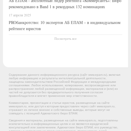
АБ ЕПАМ - абсолютный лидер рейтинга «Коммерсантъ»: Бюро
рекомендовано в Band 1 в рекордных 132 номинациях
17 апреля 2025
PROбанкротство: 10 экспертов АБ ЕПАМ – в индивидуальном
рейтинге юристов
Посмотреть все
Содержание данного информационного ресурса (сайт www.epam.ru), включая
любую информацию и результаты интеллектуальной деятельности,
защищены законодательством Российской Федерации и международными
соглашениями. Любое использование, копирование, воспроизведение или
распространение любой размещенной информации, материалов и (или) их
частей не допускается без предварительного получения согласия
правообладателя и влечет применение мер ответственности.
Комментарии, презентации и статьи юристов, размещенные на сайте
www.epam.ru, или доступ к которым предоставлен через сайт www.epam.ru,
отражают их личное мнение и собственные выводы, которые могут не
совпадать с позицией Адвокатского бюро ЕПАМ.
Сведения и материалы, размещенные на сайте www.epam.ru, подготовлены
исключительно в информационных целях и не являются юридической
консультацией или заключением. Адвокатское бюро ЕПАМ, его руководство,
адвокаты и сотрудники не могут гарантировать применимость такой