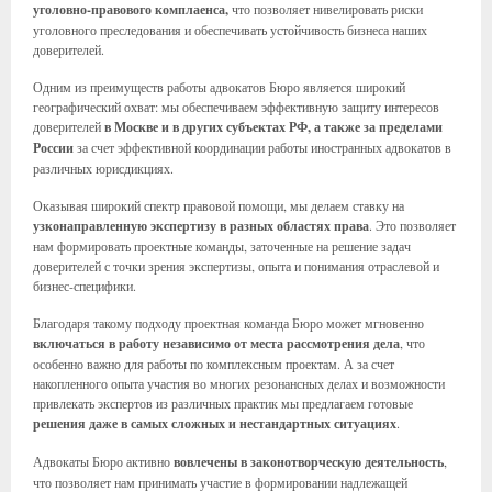
уголовно-правового комплаенса,
что позволяет нивелировать риски
уголовного преследования и обеспечивать устойчивость бизнеса наших
доверителей.
Одним из преимуществ работы адвокатов Бюро является широкий
географический охват: мы обеспечиваем эффективную защиту интересов
доверителей
в Москве и в других субъектах РФ, а также за пределами
России
за счет эффективной координации работы иностранных адвокатов в
различных юрисдикциях.
Оказывая широкий спектр правовой помощи, мы делаем ставку на
узконаправленную экспертизу в разных областях права
. Это позволяет
нам формировать проектные команды, заточенные на решение задач
доверителей с точки зрения экспертизы, опыта и понимания отраслевой и
бизнес-специфики.
Благодаря такому подходу проектная команда Бюро может мгновенно
включаться в работу независимо от места рассмотрения дела
, что
особенно важно для работы по комплексным проектам. А за счет
накопленного опыта участия во многих резонансных делах и возможности
привлекать экспертов из различных практик мы предлагаем готовые
решения даже в самых сложных и нестандартных ситуациях
.
Адвокаты Бюро активно
вовлечены в законотворческую деятельность
,
что позволяет нам принимать участие в формировании надлежащей