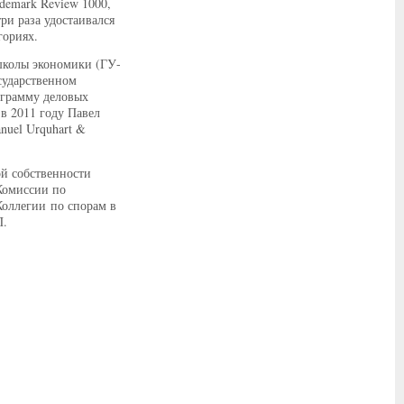
ademark Review 1000,
ри раза удостаивался
гориях.
школы экономики (ГУ-
сударственном
ограмму деловых
в 2011 году Павел
uel Urquhart &
ой собственности
Комиссии по
Коллегии по спорам в
П.