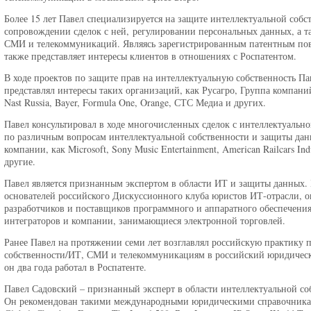
Более 15 лет Павел специализируется на защите интеллектуальной собс
сопровождении сделок с ней, регулировании персональных данных, а т
СМИ и телекоммуникаций. Являясь зарегистрированным патентным по
также представляет интересы клиентов в отношениях с Роспатентом.
В ходе проектов по защите прав на интеллектуальную собственность Па
представлял интересы таких организаций, как Русагро, Группа компани
Nast Russia, Bayer, Formula One, Orange, СТС Медиа и других.
Павел консультировал в ходе многочисленных сделок с интеллектуально
по различным вопросам интеллектуальной собственности и защиты дан
компании, как Microsoft, Sony Music Entertainment, American Railcars Ind
другие.
Павел является признанным экспертом в области ИТ и защиты данных.
основателей российского Дискуссионного клуба юристов ИТ-отрасли, о
разработчиков и поставщиков программного и аппаратного обеспечения
интеграторов и компании, занимающиеся электронной торговлей.
Ранее Павел на протяжении семи лет возглавлял российскую практику 
собственности/ИТ, СМИ и телекоммуникациям в российский юридическ
он два года работал в Роспатенте.
Павел Садовский – признанный эксперт в области интеллектуальной с
Он рекомендован такими международными юридическими справочникам