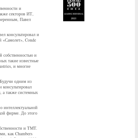
твенности и
акже секторов ИТ,
веренным, Павел
вел консультировал и
й «Самолет», Conde
й собственностью и
ных такие известные
ustries, и многие
 Будучи одним из
н консультировал
, а также системных
по интеллектуальной
ой фирме. До этого
обственности и TMT.
и, как Chambers