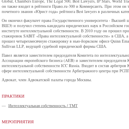
Global, Chambers Europe, The Legal 500, Best Lawyers, IP Stars, World Tr
он также входит в рейтинги Право.ru-300 и Коммерсантъ. При этом он т
почетного звания «Юрист года» рейтинга Best lawyers в различных кате
Он окончил факультет права Государственного университета - Высшей 
ВШЭ) и получил степень кандидата юридических наук в Российском го
институте интеллектуальной собственности. В 2010 году он прошел пр
стажировок SABIT «Права интеллектуальной собственности» в США, а 
прошел четырехмесячную стажировку в нью-йоркском офисе Quinn Eman
Sullivan LLP, ведущей судебной юридической фирмы США.
Павел является заместителем председателя Комитета по интеллектуальн
Ассоциации европейского бизнеса (AEB) и заместителем председателя 
интеллектуальной собственности ICC Russia. Входит в состав арбитров 
сфере интеллектуальной собственности Арбитражного центра при РСП
Адвокат, член Адвокатской палаты города Москвы.
ПРАКТИКИ
—
Интеллектуальная собственность / ТМТ
МЕРОПРИЯТИЯ