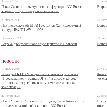
30 июня 2026
26 июня
Павел Садовский выступит на конференции ICC Russia по
Встреч
защите брендов в цифровой экономике
23 апреля 2026
27 март
При поддержке АБ ЕПАМ состоится XXI молодежный
Встреч
конкурс IP&IT LAW — 2026
19 декабря 2025
19 сент
Встреча дискуссионного клуба юристов ИТ-отрасли
Встреч
НОВОСТИ
10 апреля 2026
29 мая 
Команда АБ ЕПАМ защитила интересы издательства
Коман
«Просвещение» (группа ВЭБ.РФ) в споре о запрете
«Архан
использования учебников по математике и взыскании
компенсации
27 ноября 2024
22 авгу
Павел Садовский назначен сопредседателем Комиссии по
Павел 
интеллектуальной собственности ICC Russia
премии