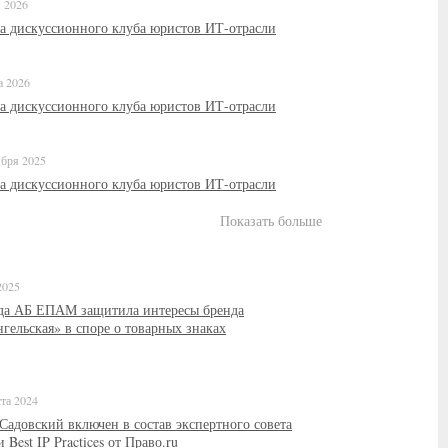
 2026
а дискуссионного клуба юристов ИТ-отрасли
а 2026
а дискуссионного клуба юристов ИТ-отрасли
ября 2025
а дискуссионного клуба юристов ИТ-отрасли
Показать больше
2025
да АБ ЕПАМ защитила интересы бренда
гельская» в споре о товарных знаках
ста 2024
Садовский включен в состав экспертного совета
 Best IP Practices от Право.ru