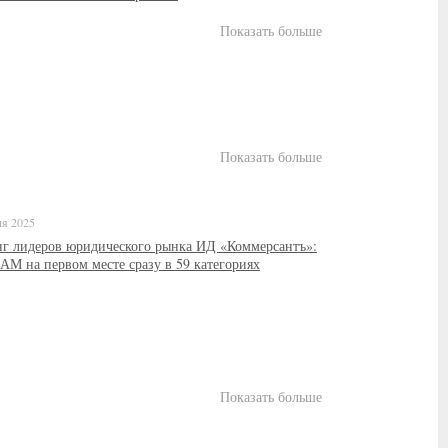
Показать больше
Показать больше
ля 2025
нг лидеров юридического рынка ИД «Коммерсантъ»:
М на первом месте сразу в 59 категориях
Показать больше