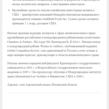
малых космических аппаратов, и иностранным инвестором.
Крупнейшая сделка по покупке китайскими инвесторами активов в
США – приобретение компанией Shuanghui International американского
производителя свинины Smithfield Foods Inc. Сумма сделки составила
примерно 7,1 млрд. долларов США.
Наталья признана ведущим экспертом в сфере антимонопольного права
крупнейшими российскими и международными рейтинговыми агентствами:
Chambers & Partners, The Legal 500, КоммерсантЪ. В 2016 г. Наталья вошла
в международный рейтинг Women in Antitrust, опубликованный изданием
Global Competition Review, став единственной из России в сотне лучших в
мире женщин-юристов, практикующих в области антимонопольного права.
Наталья окончила юридический факультет Красноярского государственного
университета в 2001 г. и Всероссийскую государственную налоговую
академию в 2005 г. Она прошла курс обучения в Международном институте
права (International Law Institute) в Вашингтоне, США в 2008 г.
Адвокат, член Адвокатской палаты Московской области.