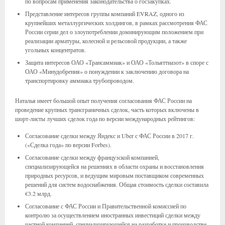
по вопросам применения законодательства о госзакупках.
Представление интересов группы компаний EVRAZ, одного из
крупнейших металлургических холдингов, в рамках рассмотрения ФАС
России серии дел о злоупотреблении доминирующим положением при
реализации арматуры, колесной и рельсовой продукции, а также
угольных концентратов.
Защита интересов ОАО «Трансаммиак» и ОАО «Тольяттиазот» в споре с
ОАО «Минудобрения» о понуждении к заключению договора на
транспортировку аммиака трубопроводом.
Наталья имеет большой опыт получения согласования ФАС России на
проведение крупных трансграничных сделок, часть которых включены в
шорт-листы лучших сделок года по версии международных рейтингов:
Согласование сделки между Яндекс и Uber с ФАС России в 2017 г.
(«Сделка года» по версии Forbes).
Согласование сделки между французской компанией,
специализирующейся на решениях в области охраны и восстановления
природных ресурсов, и ведущим мировым поставщиком современных
решений для систем водоснабжения. Общая стоимость сделки составила
€3.2 млрд.
Согласование с ФАС России и Правительственной комиссией по
контролю за осуществлением иностранных инвестиций сделки между
частной компанией, специализирующейся на разработке и производстве