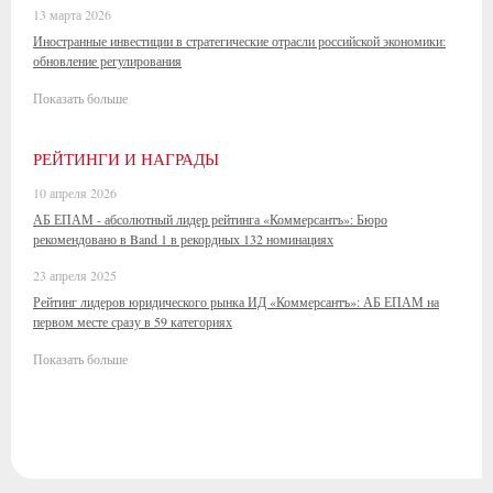
13 марта 2026
Иностранные инвестиции в стратегические отрасли российской экономики:
обновление регулирования
Показать больше
РЕЙТИНГИ И НАГРАДЫ
10 апреля 2026
АБ ЕПАМ - абсолютный лидер рейтинга «Коммерсантъ»: Бюро
рекомендовано в Band 1 в рекордных 132 номинациях
23 апреля 2025
Рейтинг лидеров юридического рынка ИД «Коммерсантъ»: АБ ЕПАМ на
первом месте сразу в 59 категориях
Показать больше