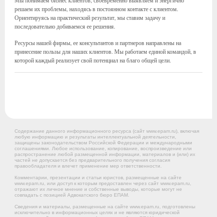
Мы понимаем бизнес клиентов, своевременно выявляем и энергично
решаем их проблемы, находясь в постоянном контакте с клиентом.
Ориентируясь на практический результат, мы ставим задачу и
последовательно добиваемся ее решения.
Ресурсы нашей фирмы, ее консультантов и партнеров направлены на
принесение пользы для наших клиентов. Мы работаем единой командой, в
которой каждый реализует свой потенциал на благо общей цели.
Содержание данного информационного ресурса (сайт www.epam.ru), включая
любую информацию и результаты интеллектуальной деятельности,
защищены законодательством Российской Федерации и международными
соглашениями. Любое использование, копирование, воспроизведение или
распространение любой размещенной информации, материалов и (или) их
частей не допускается без предварительного получения согласия
правообладателя и влечет применение мер ответственности.
Комментарии, презентации и статьи юристов, размещенные на сайте
www.epam.ru, или доступ к которым предоставлен через сайт www.epam.ru,
отражают их личное мнение и собственные выводы, которые могут не
совпадать с позицией Адвокатского бюро ЕПАМ.
Сведения и материалы, размещенные на сайте www.epam.ru, подготовлены
исключительно в информационных целях и не являются юридической