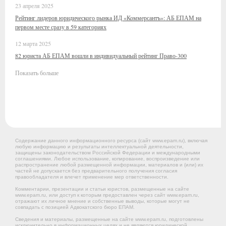
23 апреля 2025
Рейтинг лидеров юридического рынка ИД «Коммерсантъ»: АБ ЕПАМ на
первом месте сразу в 59 категориях
12 марта 2025
82 юриста АБ ЕПАМ вошли в индивидуальный рейтинг Право-300
Показать больше
Содержание данного информационного ресурса (сайт www.epam.ru), включая
любую информацию и результаты интеллектуальной деятельности,
защищены законодательством Российской Федерации и международными
соглашениями. Любое использование, копирование, воспроизведение или
распространение любой размещенной информации, материалов и (или) их
частей не допускается без предварительного получения согласия
правообладателя и влечет применение мер ответственности.
Комментарии, презентации и статьи юристов, размещенные на сайте
www.epam.ru, или доступ к которым предоставлен через сайт www.epam.ru,
отражают их личное мнение и собственные выводы, которые могут не
совпадать с позицией Адвокатского бюро ЕПАМ.
Сведения и материалы, размещенные на сайте www.epam.ru, подготовлены
исключительно в информационных целях и не являются юридической