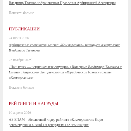
Владимир Таланов избран членом Правления Арбитражной Ассоциации
Показать больше
ПУБЛИКАЦИИ
24 июня 2026
Арбитражные сложности |
газета «Коммерсантъ» цитирует выступление
Владимира Таланова
25 ноября 2025
«Наш конек — нетривиальные ситуации» |
Интервью Владимира Таланова и
Евгения Ращевского для приложения «Юридический бизнес» газеты
«Коммерсантъ»
Показать больше
РЕЙТИНГИ И НАГРАДЫ
10 апреля 2026
АБ ЕПАМ - абсолютный лидер рейтинга «Коммерсантъ»: Бюро
рекомендовано в Band 1 в рекордных 132 номинациях