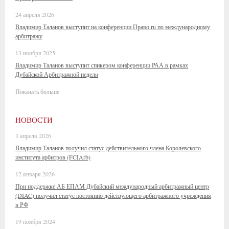
24 апреля 2026
Владимир Таланов выступит на конференции Право.ru по международному
арбитражу
13 ноября 2025
Владимир Таланов выступит спикером конференции РАА в рамках
Дубайской Арбитражной недели
Показать больше
НОВОСТИ
3 апреля 2026
Владимир Таланов получил статус действительного члена Королевского
института арбитров (FCIArb)
12 января 2026
При поддержке АБ ЕПАМ Дубайский международный арбитражный центр
(DIAC) получил статус постоянно действующего арбитражного учреждения
в РФ
19 ноября 2024