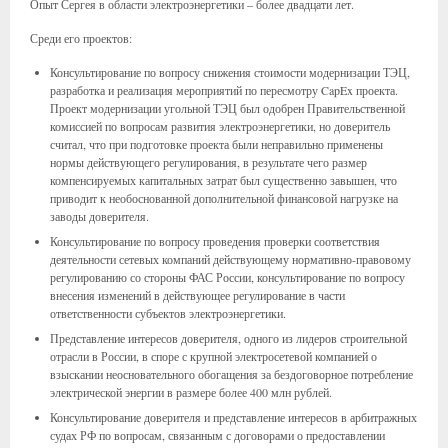
Опыт Сергея в области электроэнергетики – более двадцати лет.
Среди его проектов:
Консультирование по вопросу снижения стоимости модернизации ТЭЦ,
разработка и реализация мероприятий по пересмотру CapEx проекта.
Проект модернизации угольной ТЭЦ был одобрен Правительственной
комиссией по вопросам развития электроэнергетики, но доверитель
считал, что при подготовке проекта были неправильно применены
нормы действующего регулирования, в результате чего размер
компенсируемых капитальных затрат был существенно завышен, что
приводит к необоснованной дополнительной финансовой нагрузке на
заводы доверителя.
Консультирование по вопросу проведения проверки соответствия
деятельности сетевых компаний действующему нормативно-правовому
регулированию со стороны ФАС России, консультирование по вопросу
внесения изменений в действующее регулирование в части
ответственности субъектов электроэнергетики.
Представление интересов доверителя, одного из лидеров строительной
отрасли в России, в споре с крупной электросетевой компанией о
взыскании неосновательного обогащения за бездоговорное потребление
электрической энергии в размере более 400 млн рублей.
Консультирование доверителя и представление интересов в арбитражных
судах РФ по вопросам, связанным с договорами о предоставлении