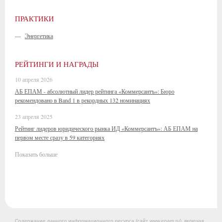
ПРАКТИКИ
—
Энергетика
РЕЙТИНГИ И НАГРАДЫ
10 апреля 2026
АБ ЕПАМ - абсолютный лидер рейтинга «Коммерсантъ»: Бюро
рекомендовано в Band 1 в рекордных 132 номинациях
23 апреля 2025
Рейтинг лидеров юридического рынка ИД «Коммерсантъ»: АБ ЕПАМ на
первом месте сразу в 59 категориях
Показать больше
Содержание данного информационного ресурса (сайт www.epam.ru), включая