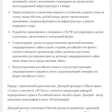
компанией в связи с исполнением госконтракта на строительство
железнодорожной инфраструктуры в Сибири.
Защита интересов и заключение мирового соглашения в рамках спора на
сумму свыше 600 млн. рублей между двумя строительными
компаниями, специализирующихся на инфраструктуре, в рамках
подрядного спора.
Разработка законопроекта о поправках в ГК РФ, регулирующего сделки
и договоры, заключаемые в электронной форме.
Сопровождение сделки по предоставлению проектной компании
синдицированного займа в целях создания российской сети фитнес-
клубов в интересах организатора займа (включая подготовку
документов для передачи прав по договору синдицированного займа
иным лицам после предоставления займа).
Консультирование российского банка в ходе реструктуризации
синдицированного кредита в связи с редомициляцией заемщика (по
форме английского LMA).
Наряду с практической деятельностью, Дмитрий преподает в Школе права
«Статут» и институте «М-Логос»; является заведующим кафедрой
корпоративного права в Российской школе частного права. Дмитрий - автор
нескольких монографий и около 100 публикаций.
Дмитрий являлся участником Рабочей группы по разработке «дорожной