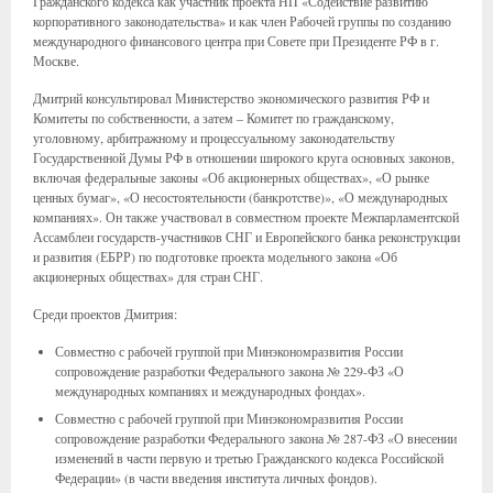
Гражданского кодекса как участник проекта НП «Содействие развитию
корпоративного законодательства» и как член Рабочей группы по созданию
международного финансового центра при Совете при Президенте РФ в г.
Москве.
Дмитрий консультировал Министерство экономического развития РФ и
Комитеты по собственности, а затем – Комитет по гражданскому,
уголовному, арбитражному и процессуальному законодательству
Государственной Думы РФ в отношении широкого круга основных законов,
включая федеральные законы «Об акционерных обществах», «О рынке
ценных бумаг», «О несостоятельности (банкротстве)», «О международных
компаниях». Он также участвовал в совместном проекте Межпарламентской
Ассамблеи государств-участников СНГ и Европейского банка реконструкции
и развития (ЕБРР) по подготовке проекта модельного закона «Об
акционерных обществах» для стран СНГ.
Среди проектов Дмитрия:
Совместно с рабочей группой при Минэкономразвития России
сопровождение разработки Федерального закона № 229-ФЗ «О
международных компаниях и международных фондах».
Совместно с рабочей группой при Минэкономразвития России
сопровождение разработки Федерального закона № 287-ФЗ «О внесении
изменений в части первую и третью Гражданского кодекса Российской
Федерации» (в части введения института личных фондов).