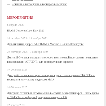
—
Слияния и поглощения и корпоративное право
МЕРОПРИЯТИЯ
8 апреля 2026
EPAM Corporate Law Day 2026
14 октября 2025 - 18 ноября 2025
Дни открытых дверей АБ ЕПАМ в Москве и Санкт-Петербурге
29 сентября 2025 - 3 октября 2025
Дмитрий Степанов выступит лектором комплексной программы повышения
квалификации «СТАТУТ» для корпоративных юристов
19-20 июня 2025
Дмитрий Степанов выступит лектором курса Школы права «СТАТУТ» по
корпоративному праву и сделкам M&A
16-20 июня 2025
Дмитрий Степанов и Татьяна Бойко выступят лекторами курса Школы права
«СТАТУТ» по реформе Гражданского кодекса РФ
22 апреля 2025