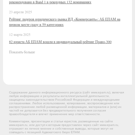
рекомендовано в Band 1 в рекордных 132 номинациях
23 апреля 2025
Рейтинг лидеров юридического рынка ИД «Коммерсантъ»: АБ ЕПАМ на
первом месте сразу в 59 категориях
12 марта 2025
82 юриста АБ ЕПАМ вошли в индивидуальный рейтинг Право-300
Показать больше
Содержание данного информационного ресурса (сайт www.epam.ru), включая
любую информацию и результаты интеллектуальной деятельности,
защищены законодательством Российской Федерации и международными
соглашениями. Любое использование, копирование, воспроизведение или
распространение любой размещенной информации, материалов и (или) их
частей не допускается без предварительного получения согласия
правообладателя и влечет применение мер ответственности.
Комментарии, презентации и статьи юристов, размещенные на сайте
www.epam.ru, или доступ к которым предоставлен через сайт www.epam.ru,
отражают их личное мнение и собственные выводы, которые могут не
совпадать с позицией Адвокатского бюро ЕПАМ.