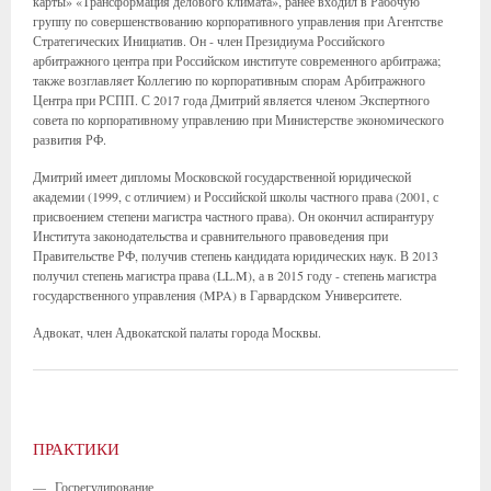
карты» «Трансформация делового климата», ранее входил в Рабочую
группу по совершенствованию корпоративного управления при Агентстве
Стратегических Инициатив. Он - член Президиума Российского
арбитражного центра при Российском институте современного арбитража;
также возглавляет Коллегию по корпоративным спорам Арбитражного
Центра при РСПП. С 2017 года Дмитрий является членом Экспертного
совета по корпоративному управлению при Министерстве экономического
развития РФ.
Дмитрий имеет дипломы Московской государственной юридической
академии (1999, с отличием) и Российской школы частного права (2001, с
присвоением степени магистра частного права). Он окончил аспирантуру
Института законодательства и сравнительного правоведения при
Правительстве РФ, получив степень кандидата юридических наук. В 2013
получил степень магистра права (LL.M), а в 2015 году - степень магистра
государственного управления (MPA) в Гарвардском Университете.
Адвокат, член Адвокатской палаты города Москвы.
ПРАКТИКИ
—
Госрегулирование