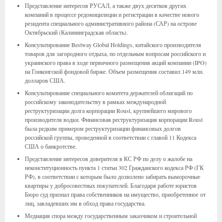
Представление интересов РУСАЛ, а также двух десятков других
компаний в процессе редомициляции и регистрации в качестве нового
резидента специального административного района (САР) на острове
Октябрьский (Калининградская область).
Консультирование Bestway Global Holdings, китайского производителя
товаров для загородного отдыха, по отдельным вопросам российского и
украинского права в ходе первичного размещения акций компании (IPO)
на Гонконгской фондовой бирже. Объем размещения составил 149 млн.
долларов США.
Консультирование специального комитета держателей облигаций по
российскому законодательству в рамках международной
реструктуризации долга корпорации Roust, крупнейшего мирового
производителя водки. Финансовая реструктуризация корпорации Roust
была редким примером реструктуризации финансовых долгов
российской группы, проведенной в соответствии с главой 11 Кодекса
США о банкротстве.
Представление интересов доверителя в КС РФ по делу о жалобе на
неконституционность пункта 1 статьи 302 Гражданского кодекса РФ (ГК
РФ), в соответствии с которым было дозволено забирать выморочные
квартиры у добросовестных покупателей. Благодаря работе юристов
Бюро суд признал права собственников на имущество, приобретенное от
лиц, завладевших им в обход права государства.
Медиация спора между государственным заказчиком и строительной