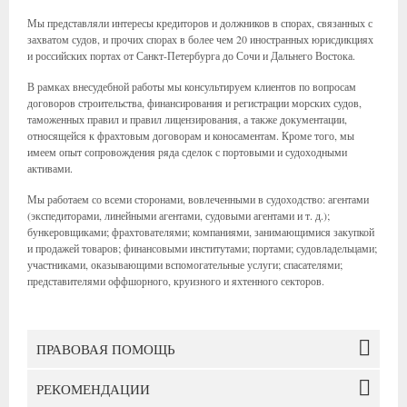
Мы представляли интересы кредиторов и должников в спорах, связанных с
захватом судов, и прочих спорах в более чем 20 иностранных юрисдикциях
и российских портах от Санкт-Петербурга до Сочи и Дальнего Востока.
В рамках внесудебной работы мы консультируем клиентов по вопросам
договоров строительства, финансирования и регистрации морских судов,
таможенных правил и правил лицензирования, а также документации,
относящейся к фрахтовым договорам и коносаментам. Кроме того, мы
имеем опыт сопровождения ряда сделок с портовыми и судоходными
активами.
Мы работаем со всеми сторонами, вовлеченными в судоходство: агентами
(экспедиторами, линейными агентами, судовыми агентами и т. д.);
бункеровщиками; фрахтователями; компаниями, занимающимися закупкой
и продажей товаров; финансовыми институтами; портами; судовладельцами;
участниками, оказывающими вспомогательные услуги; спасателями;
представителями оффшорного, круизного и яхтенного секторов.
ПРАВОВАЯ ПОМОЩЬ
РЕКОМЕНДАЦИИ