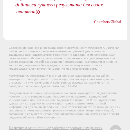
добиться лучшего результата для своих
»
клиентов
Chambers Global
Содержание данного информационного ресурса (сайт www.epam.ru), включая
любую информацию и результаты интеллектуальной деятельности,
защищены законодательством Российской Федерации и международными
соглашениями. Любое использование, копирование, воспроизведение или
распространение любой размещенной информации, материалов и (или) их
частей не допускается без предварительного получения согласия
правообладателя и влечет применение мер ответственности.
Комментарии, презентации и статьи юристов, размещенные на сайте
www.epam.ru, или доступ к которым предоставлен через сайт www.epam.ru,
отражают их личное мнение и собственные выводы, которые могут не
совпадать с позицией Адвокатского бюро ЕПАМ.
Сведения и материалы, размещенные на сайте www.epam.ru, подготовлены
исключительно в информационных целях и не являются юридической
консультацией или заключением. Адвокатское бюро ЕПАМ, его руководство,
адвокаты и сотрудники не могут гарантировать применимость такой
информации для ваших целей и не несут ответственности за ваши решения и
связанные с ними возможные прямые или косвенные потери и/или ущерб,
возникшие в результате использования информации или какой-либо ее части,
содержащейся на сайте www.epam.ru.
Политика в отношении обработки персональных данных