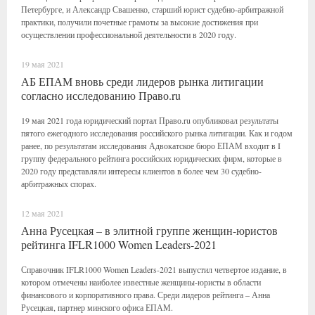
Петербурге, и Александр Свашенко, старший юрист судебно-арбитражной
практики, получили почетные грамоты за высокие достижения при
осуществлении профессиональной деятельности в 2020 году.
19 мая 2021
АБ ЕПАМ вновь среди лидеров рынка литигации
согласно исследованию Право.ru
19 мая 2021 года юридический портал Право.ru опубликовал результаты
пятого ежегодного исследования российского рынка литигации. Как и годом
ранее, по результатам исследования Адвокатское бюро ЕПАМ входит в I
группу федерального рейтинга российских юридических фирм, которые в
2020 году представляли интересы клиентов в более чем 30 судебно-
арбитражных спорах.
12 мая 2021
Анна Русецкая – в элитной группе женщин-юристов
рейтинга IFLR1000 Women Leaders-2021
Справочник IFLR1000 Women Leaders-2021 выпустил четвертое издание, в
котором отмечены наиболее известные женщины-юристы в области
финансового и корпоративного права. Среди лидеров рейтинга – Анна
Русецкая, партнер минского офиса ЕПАМ.