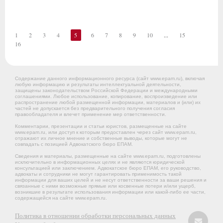
1
2
3
4
5
6
7
8
9
10
...
15
16
Содержание данного информационного ресурса (сайт www.epam.ru), включая
любую информацию и результаты интеллектуальной деятельности,
защищены законодательством Российской Федерации и международными
соглашениями. Любое использование, копирование, воспроизведение или
распространение любой размещенной информации, материалов и (или) их
частей не допускается без предварительного получения согласия
правообладателя и влечет применение мер ответственности.
Комментарии, презентации и статьи юристов, размещенные на сайте
www.epam.ru, или доступ к которым предоставлен через сайт www.epam.ru,
отражают их личное мнение и собственные выводы, которые могут не
совпадать с позицией Адвокатского бюро ЕПАМ.
Сведения и материалы, размещенные на сайте www.epam.ru, подготовлены
исключительно в информационных целях и не являются юридической
консультацией или заключением. Адвокатское бюро ЕПАМ, его руководство,
адвокаты и сотрудники не могут гарантировать применимость такой
информации для ваших целей и не несут ответственности за ваши решения и
связанные с ними возможные прямые или косвенные потери и/или ущерб,
возникшие в результате использования информации или какой-либо ее части,
содержащейся на сайте www.epam.ru.
Политика в отношении обработки персональных данных