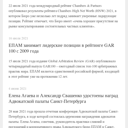
22 июля 2021 года международный рейтинг Chambers & Partners
опубликовал результаты рейтинга Chambers High Net Worth (HNW) 2021, в
котором Бюро уже несколько лет подряд занимает уверенные лидирующие
позиции. Рейтинг отмечает, что Бюро имеет «очень хорошее присутствие на
рынке консультирования состоятельных частных клиентов».
16 июля 2021
ЕПАМ занимает лидерские позиции в рейтинге GAR
100 с 2009 года
15 июля 2021 года издание Global Arbitration Review (GAR) опубликовало
четырнадцатый выпуск GAR100 – ежегодный список топ-100 арбитражных
практик мира. ЕПАМ является единственной российской фирмой, входящей
в этот рейтинг уже на протяжении 12 лет.
4 июня 2021
Елена Агаева и Александр Свашенко удостоены наград
Адвокатской палаты Санкт-Петербурга
28 мая 2021 года прошла отчетная конференция Адвокатской палаты Санкт-
Петербурга, в ходе которой состоялась церемония награждения адвокатов
палаты. Елена Агаева, советник, руководитель практики слияний и
поглощений и корпоративного права Адвокатского бюро ЕПАМ в Санкт-