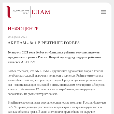
ИНФОЦЕНТР
26 апреля 2021
АБ ЕПАМ - № 1 В РЕЙТИНГЕ FORBES
26 апреля 2021 года Forbes опубликовал рейтинг ведущих игроков
юридического рынка России. Второй год подряд лидером рейтинга
является АБ ЕПАМ.
Forbes отмечает, что АБ ЕПАМ – крупнейшее адвокатское бюро в России
по объемам годовой выручки и количеству юристов. Рейтинг отметил ряд
масштабных кейсов, которые ведет Бюро. Среди актуальных резонансных
дел - защита коалиции компаний в антимонопольном деле против «Яндекса»
в связи с обвинением IT-гиганта в злоупотреблении доминирующим
положением на рынке интернет-поиска.
В рейтинге представлены ведущие юридические компании России, более чем
на 50% принадлежащие российским владельцам и специализирующиеся в
разных областях права. В лонг-лист вошли крупнейшие по выручке