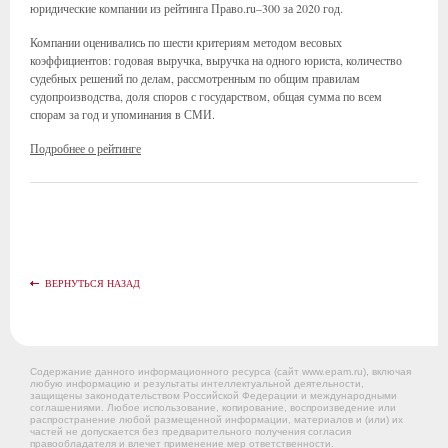
юридические компании из рейтинга Право.ru–300 за 2020 год.
Компании оценивались по шести критериям методом весовых
коэффициентов: годовая выручка, выручка на одного юриста, количество
судебных решений по делам, рассмотренным по общим правилам
судопроизводства, доля споров с государством, общая сумма по всем
спорам за год и упоминания в СМИ.
Подробнее о рейтинге
ВЕРНУТЬСЯ НАЗАД
Содержание данного информационного ресурса (сайт www.epam.ru), включая
любую информацию и результаты интеллектуальной деятельности,
защищены законодательством Российской Федерации и международными
соглашениями. Любое использование, копирование, воспроизведение или
распространение любой размещенной информации, материалов и (или) их
частей не допускается без предварительного получения согласия
правообладателя и влечет применение мер ответственности.