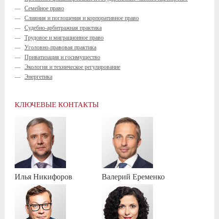
—
Семейное право
—
Слияния и поглощения и корпоративное право
—
Судебно-арбитражная практика
—
Трудовое и миграционное право
—
Уголовно-правовая практика
—
Приватизация и госимущество
—
Экология и техническое регулирование
—
Энергетика
КЛЮЧЕВЫЕ КОНТАКТЫ
Илья
Никифоров
Валерий
Еременко