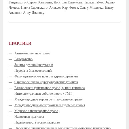
Ращевского, Сергея Калинина, Дмитрия Глазунова, Тараса Рабко, Эндрю
Ломаса, Павла Садовского, Алексея Карчёмова, Ольгу Мищенко, Елену
Авакян и Анну Иванову.
ПРАКТИКИ
—
Антимонопольное право
—
Банкротство
—
Защита деловой репутации
—
Передача благосостояний
—
Фармацевтическое право и здравоохранение
—
Страховое право и урегулирование убытков
—
Банковское и финансовое право, рынки капитала
—
Интеллектуальная собственность / ТМТ
—
Международное торговое и таможенное право
—
Международные арбитражные и судебные споры
—
Морское / транспортное право
—
Налоговая практика
—
Недвижимость и строительство
—
Проектное финансирование и государственно-частное партнерство