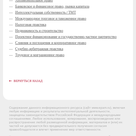
—
Антимонопольное право
—
Банковское и финансовое право, рынки капитала
—
Интеллектуальная собственность / ТМТ
—
Международное торговое и таможенное право
—
Налоговая практика
—
Недвижимость и строительство
—
Проектное финансирование и государственно-частное партнерство
—
Слияния и поглощения и корпоративное право
—
Судебно-арбитражная практика
—
Трудовое и миграционное право
ВЕРНУТЬСЯ НАЗАД
Содержание данного информационного ресурса (сайт www.epam.ru), включая
любую информацию и результаты интеллектуальной деятельности,
защищены законодательством Российской Федерации и международными
соглашениями. Любое использование, копирование, воспроизведение или
распространение любой размещенной информации, материалов и (или) их
частей не допускается без предварительного получения согласия
правообладателя и влечет применение мер ответственности.