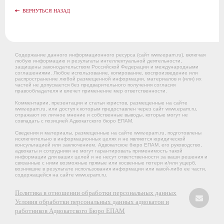
ВЕРНУТЬСЯ НАЗАД
Содержание данного информационного ресурса (сайт www.epam.ru), включая
любую информацию и результаты интеллектуальной деятельности,
защищены законодательством Российской Федерации и международными
соглашениями. Любое использование, копирование, воспроизведение или
распространение любой размещенной информации, материалов и (или) их
частей не допускается без предварительного получения согласия
правообладателя и влечет применение мер ответственности.
Комментарии, презентации и статьи юристов, размещенные на сайте
www.epam.ru, или доступ к которым предоставлен через сайт www.epam.ru,
отражают их личное мнение и собственные выводы, которые могут не
совпадать с позицией Адвокатского бюро ЕПАМ.
Сведения и материалы, размещенные на сайте www.epam.ru, подготовлены
исключительно в информационных целях и не являются юридической
консультацией или заключением. Адвокатское бюро ЕПАМ, его руководство,
адвокаты и сотрудники не могут гарантировать применимость такой
информации для ваших целей и не несут ответственности за ваши решения и
связанные с ними возможные прямые или косвенные потери и/или ущерб,
возникшие в результате использования информации или какой-либо ее части,
содержащейся на сайте www.epam.ru.
Политика в отношении обработки персональных данных
Условия обработки персональных данных адвокатов и
работников Адвокатского Бюро ЕПАМ