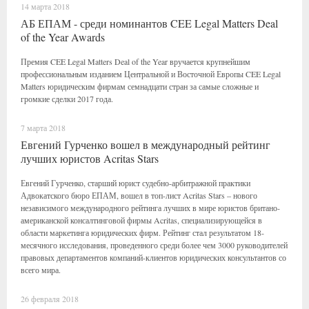
14 марта 2018
АБ ЕПАМ - среди номинантов CEE Legal Matters Deal
of the Year Awards
Премия CEE Legal Matters Deal of the Year вручается крупнейшим
профессиональным изданием Центральной и Восточной Европы CEE Legal
Matters юридическим фирмам семнадцати стран за самые сложные и
громкие сделки 2017 года.
7 марта 2018
Евгений Гурченко вошел в международный рейтинг
лучших юристов Acritas Stars
Евгений Гурченко, старший юрист судебно-арбитражной практики
Адвокатского бюро ЕПАМ, вошел в топ-лист Acritas Stars – нового
независимого международного рейтинга лучших в мире юристов британо-
американской консалтинговой фирмы Acritas, специализирующейся в
области маркетинга юридических фирм. Рейтинг стал результатом 18-
месячного исследования, проведенного среди более чем 3000 руководителей
правовых департаментов компаний-клиентов юридических консультантов со
всего мира.
26 февраля 2018