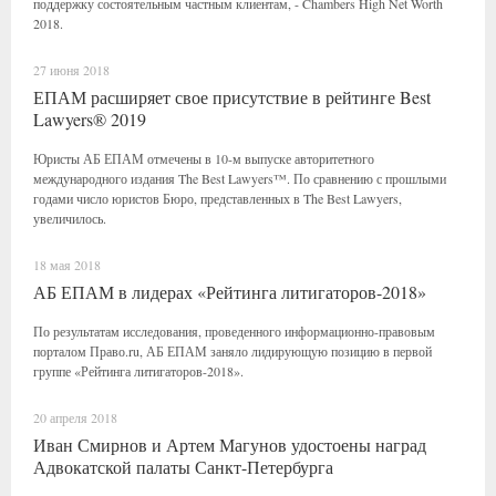
поддержку состоятельным частным клиентам, - Chambers High Net Worth
2018.
27 июня 2018
ЕПАМ расширяет свое присутствие в рейтинге Best
Lawyers® 2019
Юристы АБ ЕПАМ отмечены в 10-м выпуске авторитетного
международного издания The Best Lawyers™. По сравнению с прошлыми
годами число юристов Бюро, представленных в The Best Lawyers,
увеличилось.
18 мая 2018
АБ ЕПАМ в лидерах «Рейтинга литигаторов-2018»
По результатам исследования, проведенного информационно-правовым
порталом Право.ru, АБ ЕПАМ заняло лидирующую позицию в первой
группе «Рейтинга литигаторов-2018».
20 апреля 2018
Иван Смирнов и Артем Магунов удостоены наград
Адвокатской палаты Санкт-Петербурга