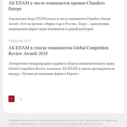
АБ ЕПАМ в числе номинантов премии Chambers
Europe
Адвокатское бюро ЕПАМ вошло в число номинантов Chambers Europe
Awards 2018 на премию «Фирма года в России». Бюро – единственная
национальная фирма среди номинантов в данной категории.
9 февраля 2018
АБ ЕПАМ в списке номинантов Global Competition
Review Awards 2018
Авторитетное международное издание в области антимонопольного права
Global Competition Review включило АБ ЕПАМ в список претендентов на
награду «Лучшая региональная фирма в Европе».
1
2
Содержание данного информационного ресурса (сайт www.epam.ru), включая
любую информацию и результаты интеллектуальной деятельности,