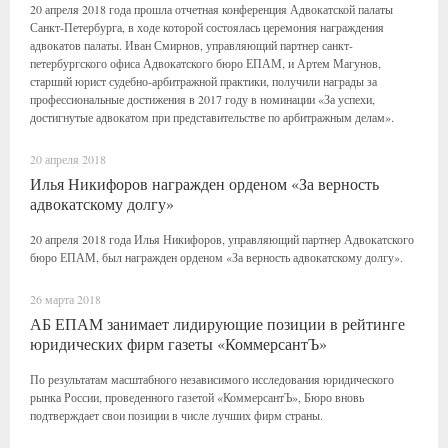
20 апреля 2018 года прошла отчетная конференция Адвокатской палаты
Санкт-Петербурга, в ходе которой состоялась церемония награждения
адвокатов палаты. Иван Смирнов, управляющий партнер санкт-
петербургского офиса Адвокатского бюро ЕПАМ, и Артем Магунов,
старший юрист судебно-арбитражной практики, получили награды за
профессиональные достижения в 2017 году в номинации «За успехи,
достигнутые адвокатом при представительстве по арбитражным делам».
20 апреля 2018
Илья Никифоров награжден орденом «За верность
адвокатскому долгу»
20 апреля 2018 года Илья Никифоров, управляющий партнер Адвокатского
бюро ЕПАМ, был награжден орденом «За верность адвокатскому долгу».
26 марта 2018
АБ ЕПАМ занимает лидирующие позиции в рейтинге
юридических фирм газеты «КоммерсантЪ»
По результатам масштабного независимого исследования юридического
рынка России, проведенного газетой «КоммерсантЪ», Бюро вновь
подтверждает свои позиции в числе лучших фирм страны.