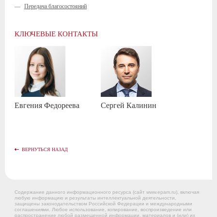
—
Передача благосостояний
КЛЮЧЕВЫЕ КОНТАКТЫ
Евгения
Федореева
Сергей
Калинин
ВЕРНУТЬСЯ НАЗАД
Содержание данного информационного ресурса (сайт www.epam.ru), включая
любую информацию и результаты интеллектуальной деятельности,
защищены законодательством Российской Федерации и международными
соглашениями. Любое использование, копирование, воспроизведение или
распространение любой размещенной информации, материалов и (или) их