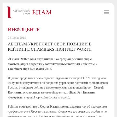
ИНФОЦЕНТР
24 июля 2018
АБ ЕПАМ УКРЕПЛЯЕТ СВОИ ПОЗИЦИИ В
РЕЙТИНГЕ CHAMBERS HIGH NET WORTH
20 июля 2018 г. был опубликован очередной рейтинг фирм,
оказывающих поддержку состоятельным частным клиентам, -
Chambers High Net Worth 2018.
Издание продолжает рекомендовать Адвокатское бюро ЕПАМ как одного
из лучших консультантов по вопросам управления частными состояниями в
России. В текущем рейтинге также отмечены два юриста Бюро –
Сергей
Калинин
, руководитель налоговой практики, (Band 3) и
Евгения
Федореева
, старший юрист(Associate to watch).
Рейтинг отмечает, что о
Сергее Калинине
отзываются как об «
известном
профессионале в Москве
», а клиенты «
доверяют его советам, особенно по
налоговым вопросам
».
Евгению
же различные источники отмечают как