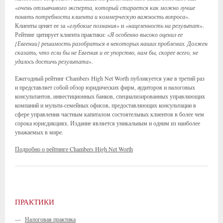
«
очень отзывчивого эксперта, который старается как можно лучше
понять потребности клиента и коммерческую важность вопроса
».
Клиенты ценят ее за «
глубокие познания
» и «
нацеленность на результат
».
Рейтинг цитирует клиента практики: «
Я особенно высоко оценил ее
[Евгении] решимость разобраться в некоторых наших проблемах. Должен
сказать, что если бы не Евгения и ее упорство, нам бы, скорее всего, не
удалось достичь результата
».
Ежегодный рейтинг Chambers High Net Worth публикуется уже в третий раз
и представляет собой обзор юридических фирм, аудиторов и налоговых
консультантов, инвестиционных банков, специализированных управляющих
компаний и мульти-семейных офисов, предоставляющих консультации в
сфере управления частным капиталом состоятельных клиентов в более чем
сорока юрисдикциях. Издание является уникальным и одним из наиболее
уважаемых в мире.
Подробно о рейтинге Chambers High Net Worth
ПРАКТИКИ
—
Налоговая практика