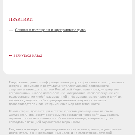
ПРАКТИКИ
—
Слияния и поглощения и корпоративное право
ВЕРНУТЬСЯ НАЗАД
Содержание данного информационного ресурса (сайт www.epam.ru), включая
любую информацию и результаты интеллектуальной деятельности,
защищены законодательством Российской Федерации и международными
соглашениями. Любое использование, копирование, воспроизведение или
распространение любой размещенной информации, материалов и (или) их
частей не допускается без предварительного получения согласия
правообладателя и влечет применение мер ответственности.
Комментарии, презентации и статьи юристов, размещенные на сайте
www.epam.ru, или доступ к которым предоставлен через сайт www.epam.ru,
отражают их личное мнение и собственные выводы, которые могут не
совпадать с позицией Адвокатского бюро ЕПАМ.
Сведения и материалы, размещенные на сайте www.epam.ru, подготовлены
исключительно в информационных целях и не являются юридической