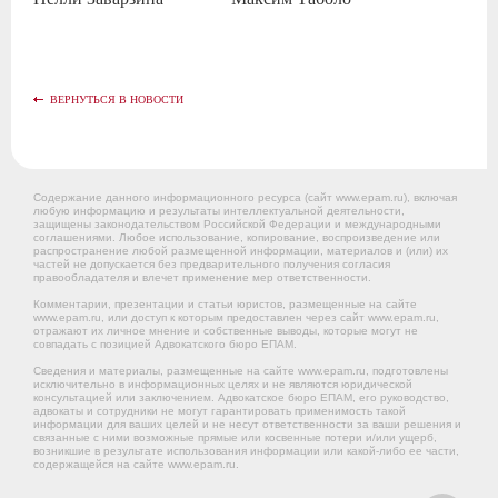
ВЕРНУТЬСЯ В НОВОСТИ
Содержание данного информационного ресурса (сайт www.epam.ru), включая
любую информацию и результаты интеллектуальной деятельности,
защищены законодательством Российской Федерации и международными
соглашениями. Любое использование, копирование, воспроизведение или
распространение любой размещенной информации, материалов и (или) их
частей не допускается без предварительного получения согласия
правообладателя и влечет применение мер ответственности.
Комментарии, презентации и статьи юристов, размещенные на сайте
www.epam.ru, или доступ к которым предоставлен через сайт www.epam.ru,
отражают их личное мнение и собственные выводы, которые могут не
совпадать с позицией Адвокатского бюро ЕПАМ.
Сведения и материалы, размещенные на сайте www.epam.ru, подготовлены
исключительно в информационных целях и не являются юридической
консультацией или заключением. Адвокатское бюро ЕПАМ, его руководство,
адвокаты и сотрудники не могут гарантировать применимость такой
информации для ваших целей и не несут ответственности за ваши решения и
связанные с ними возможные прямые или косвенные потери и/или ущерб,
возникшие в результате использования информации или какой-либо ее части,
содержащейся на сайте www.epam.ru.