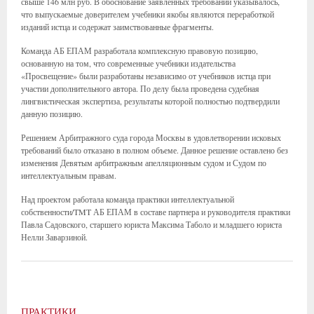
свыше 146 млн руб. В обоснование заявленных требований указывалось,
что выпускаемые доверителем учебники якобы являются переработкой
изданий истца и содержат заимствованные фрагменты.
Команда АБ ЕПАМ разработала комплексную правовую позицию,
основанную на том, что современные учебники издательства
«Просвещение» были разработаны независимо от учебников истца при
участии дополнительного автора. По делу была проведена судебная
лингвистическая экспертиза, результаты которой полностью подтвердили
данную позицию.
Решением Арбитражного суда города Москвы в удовлетворении исковых
требований было отказано в полном объеме. Данное решение оставлено без
изменения Девятым арбитражным апелляционным судом и Судом по
интеллектуальным правам.
Над проектом работала команда практики интеллектуальной
собственности/TMT АБ ЕПАМ в составе партнера и руководителя практики
Павла Садовского, старшего юриста Максима Таболо и младшего юриста
Нелли Заварзиной.
ПРАКТИКИ