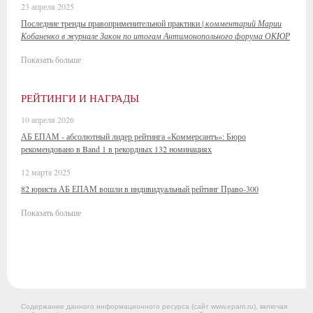
23 апреля 2025
Последние тренды правоприменительной практики |
комментарий Марии
Кобаненко в журнале Закон по итогам Антимонопольного форума ОКЮР
Показать больше
РЕЙТИНГИ И НАГРАДЫ
10 апреля 2026
АБ ЕПАМ - абсолютный лидер рейтинга «Коммерсантъ»: Бюро
рекомендовано в Band 1 в рекордных 132 номинациях
12 марта 2025
82 юриста АБ ЕПАМ вошли в индивидуальный рейтинг Право-300
Показать больше
Содержание данного информационного ресурса (сайт www.epam.ru), включая