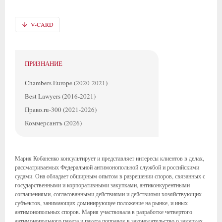
V-CARD
ПРИЗНАНИЕ
Chambers Europe (2020-2021)
Best Lawyers (2016-2021)
Право.ru-300 (2021-2026)
Коммерсантъ (2026)
Мария Кобаненко консультирует и представляет интересы клиентов в делах,
рассматриваемых Федеральной антимонопольной службой и российскими
судами. Она обладает обширным опытом в разрешении споров, связанных с
государственными и корпоративными закупками, антиконкурентными
соглашениями, согласованными действиями и действиями хозяйствующих
субъектов, занимающих доминирующее положение на рынке, и иных
антимонопольных споров. Мария участвовала в разработке четвертого
антимонопольного пакета и пакета поправок в законодательство о закупках.