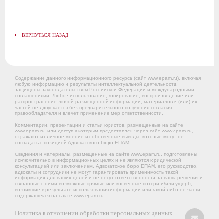
ВЕРНУТЬСЯ НАЗАД
Содержание данного информационного ресурса (сайт www.epam.ru), включая
любую информацию и результаты интеллектуальной деятельности,
защищены законодательством Российской Федерации и международными
соглашениями. Любое использование, копирование, воспроизведение или
распространение любой размещенной информации, материалов и (или) их
частей не допускается без предварительного получения согласия
правообладателя и влечет применение мер ответственности.
Комментарии, презентации и статьи юристов, размещенные на сайте
www.epam.ru, или доступ к которым предоставлен через сайт www.epam.ru,
отражают их личное мнение и собственные выводы, которые могут не
совпадать с позицией Адвокатского бюро ЕПАМ.
Сведения и материалы, размещенные на сайте www.epam.ru, подготовлены
исключительно в информационных целях и не являются юридической
консультацией или заключением. Адвокатское бюро ЕПАМ, его руководство,
адвокаты и сотрудники не могут гарантировать применимость такой
информации для ваших целей и не несут ответственности за ваши решения и
связанные с ними возможные прямые или косвенные потери и/или ущерб,
возникшие в результате использования информации или какой-либо ее части,
содержащейся на сайте www.epam.ru.
Политика в отношении обработки персональных данных