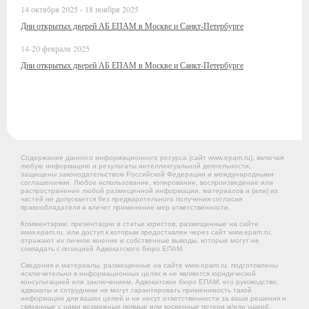
14 октября 2025 - 18 ноября 2025
Дни открытых дверей АБ ЕПАМ в Москве и Санкт-Петербурге
14-20 февраля 2025
Дни открытых дверей АБ ЕПАМ в Москве и Санкт-Петербурге
Содержание данного информационного ресурса (сайт www.epam.ru), включая
любую информацию и результаты интеллектуальной деятельности,
защищены законодательством Российской Федерации и международными
соглашениями. Любое использование, копирование, воспроизведение или
распространение любой размещенной информации, материалов и (или) их
частей не допускается без предварительного получения согласия
правообладателя и влечет применение мер ответственности.
Комментарии, презентации и статьи юристов, размещенные на сайте
www.epam.ru, или доступ к которым предоставлен через сайт www.epam.ru,
отражают их личное мнение и собственные выводы, которые могут не
совпадать с позицией Адвокатского бюро ЕПАМ.
Сведения и материалы, размещенные на сайте www.epam.ru, подготовлены
исключительно в информационных целях и не являются юридической
консультацией или заключением. Адвокатское бюро ЕПАМ, его руководство,
адвокаты и сотрудники не могут гарантировать применимость такой
информации для ваших целей и не несут ответственности за ваши решения и
связанные с ними возможные прямые или косвенные потери и/или ущерб,