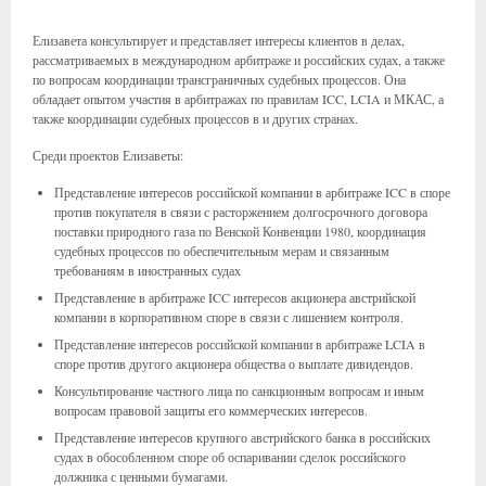
Елизавета консультирует и представляет интересы клиентов в делах,
рассматриваемых в международном арбитраже и российских судах, а также
по вопросам координации трансграничных судебных процессов. Она
обладает опытом участия в арбитражах по правилам ICC, LCIA и МКАС, а
также координации судебных процессов в и других странах.
Среди проектов Елизаветы:
Представление интересов российской компании в арбитраже ICC в споре
против покупателя в связи с расторжением долгосрочного договора
поставки природного газа по Венской Конвенции 1980, координация
судебных процессов по обеспечительным мерам и связанным
требованиям в иностранных судах
Представление в арбитраже ICC интересов акционера австрийской
компании в корпоративном споре в связи с лишением контроля.
Представление интересов российской компании в арбитраже LCIA в
споре против другого акционера общества о выплате дивидендов.
Консультирование частного лица по санкционным вопросам и иным
вопросам правовой защиты его коммерческих интересов.
Представление интересов крупного австрийского банка в российских
судах в обособленном споре об оспаривании сделок российского
должника с ценными бумагами.