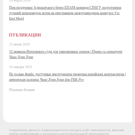
24 марта 2026
При поддержке Адвокатского бюро ЕПАМ команда СПбГУ подготовила
лучший меморандум истца на престижном международном конкурсе Vis
East Moot
ПУБЛИКАЦИИ
23 июня 2026
32 правила Верховного суда для таможенных споров |
Право.ru цитирует
Чинг-Хуан Хуан
16 января 2025
Не только Baidu: доступные инструменты проверки китайских контрагентов |
авторская колонка Чинг-Хуан Хуан для РБК Pro
Показать больше
Содержание данного информационного ресурса (сайт www.epam.ru), включая
любую информацию и результаты интеллектуальной деятельности,