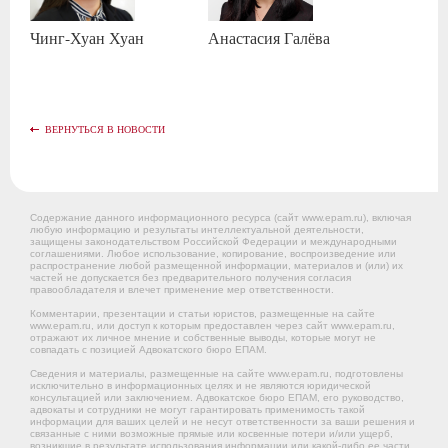
Чинг-Хуан
Хуан
Анастасия
Галёва
ВЕРНУТЬСЯ В НОВОСТИ
Содержание данного информационного ресурса (сайт www.epam.ru), включая
любую информацию и результаты интеллектуальной деятельности,
защищены законодательством Российской Федерации и международными
соглашениями. Любое использование, копирование, воспроизведение или
распространение любой размещенной информации, материалов и (или) их
частей не допускается без предварительного получения согласия
правообладателя и влечет применение мер ответственности.
Комментарии, презентации и статьи юристов, размещенные на сайте
www.epam.ru, или доступ к которым предоставлен через сайт www.epam.ru,
отражают их личное мнение и собственные выводы, которые могут не
совпадать с позицией Адвокатского бюро ЕПАМ.
Сведения и материалы, размещенные на сайте www.epam.ru, подготовлены
исключительно в информационных целях и не являются юридической
консультацией или заключением. Адвокатское бюро ЕПАМ, его руководство,
адвокаты и сотрудники не могут гарантировать применимость такой
информации для ваших целей и не несут ответственности за ваши решения и
связанные с ними возможные прямые или косвенные потери и/или ущерб,
возникшие в результате использования информации или какой-либо ее части,