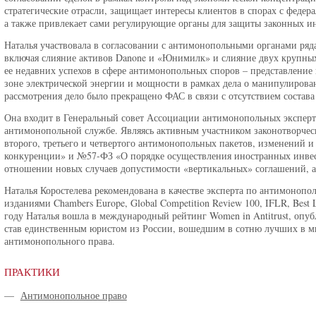
стратегические отрасли, защищает интересы клиентов в спорах с фед
а также привлекает сами регулирующие органы для защиты законных ин
Наталья участвовала в согласовании с антимонопольными органами ряд
включая слияние активов Danone и «Юнимилк» и слияние двух крупных
ее недавних успехов в сфере антимонопольных споров – представление
зоне электрической энергии и мощности в рамках дела о манипулирова
рассмотрения дело было прекращено ФАС в связи с отсутствием состав
Она входит в Генеральный совет Ассоциации антимонопольных эксперто
антимонопольной службе. Являясь активным участником законотворческо
второго, третьего и четвертого антимонопольных пакетов, изменений
конкуренции» и №57-ФЗ «О порядке осуществления иностранных инвес
отношении новых случаев допустимости «вертикальных» соглашений, а 
Наталья Коростелева рекомендована в качестве эксперта по антимоно
изданиями Chambers Europe, Global Competition Review 100, IFLR, Best L
году Наталья вошла в международный рейтинг Women in Antitrust, опуб
став единственным юристом из России, вошедшим в сотню лучших в 
антимонопольного права.
ПРАКТИКИ
—
Антимонопольное право