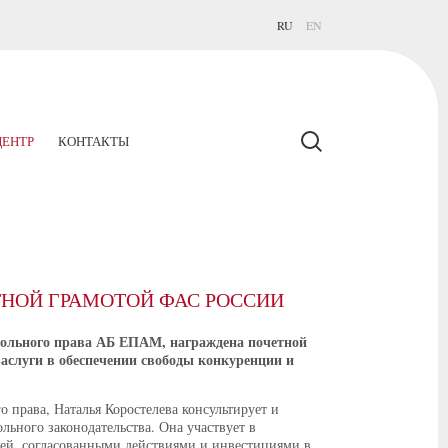
RU
EN
ЕНТР
КОНТАКТЫ
ТНОЙ ГРАМОТОЙ ФАС РОССИИ
польного права АБ ЕПАМ, награждена почетной
аслуги в обеспечении свободы конкуренции и
 права, Наталья Коростелева консультирует и
льного законодательства. Она участвует в
ией, согласованными действиями и инвестициями в