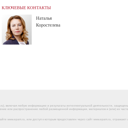
КЛЮЧЕВЫЕ КОНТАКТЫ
Наталья
Коростелева
.ru), включая любую информацию и результаты интеллектуальной деятельности, защище
ение или распространение любой размещенной информации, материалов и (или) их частей
йте www.epam.ru, или доступ к которым предоставлен через сайт www.epam.ru, отражают 