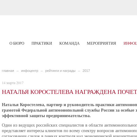
О БЮРО
ПРАКТИКИ
КОМАНДА
МЕРОПРИЯТИЯ
ИНФОЦ
главная
инфоцентр
рейтинги и награды
2017
14 марта 2017
НАТАЛЬЯ КОРОСТЕЛЕВА НАГРАЖДЕНА ПОЧЕ
Наталья Коростелева, партнер и руководитель практики антимоно
грамотой Федеральной антимонопольной службы России за особые з
эффективной защиты предпринимательства.
Один из ведущих российских специалистов в области антимонопольного
представляет интересы клиентов по всему спектру вопросов антимонопо
согласовании сделок в рамках контроля над экономической концентрац