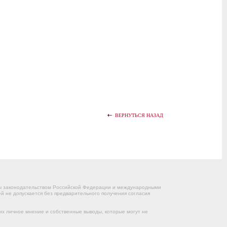
ВЕРНУТЬСЯ НАЗАД
ны законодательством Российской Федерации и международными
 не допускается без предварительного получения согласия
их личное мнение и собственные выводы, которые могут не