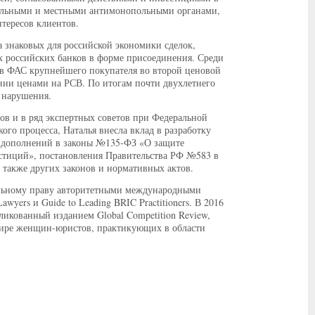
еральными и местными антимонопольными органами,
тересов клиентов.
а знаковых для российской экономики сделок,
 российских банков в форме присоединения. Среди
 в ФАС крупнейшего покупателя во второй ценовой
нии ценами на РСВ. По итогам почти двухлетнего
а нарушения.
в и в ряд экспертных советов при Федеральной
го процесса, Наталья внесла вклад в разработку
 и дополнений в законы №135-ФЗ «О защите
тиций», постановления Правительства РФ №583 в
также других законов и нормативных актов.
польному праву авторитетными международными
awyers и Guide to Leading BRIC Practitioners. В 2016
ликованный изданием Global Competition Review,
мире женщин-юристов, практикующих в области