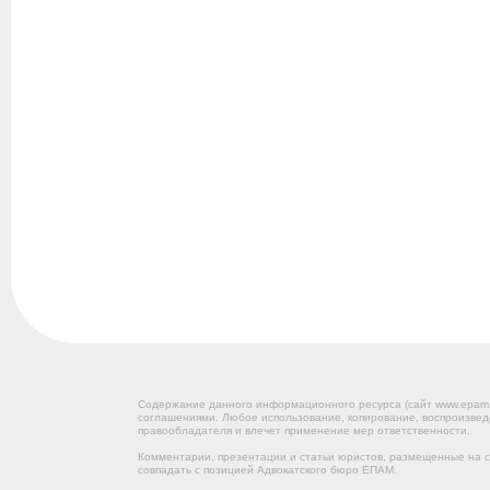
Содержание данного информационного ресурса (сайт www.epam
соглашениями. Любое использование, копирование, воспроизвед
правообладателя и влечет применение мер ответственности.
Комментарии, презентации и статьи юристов, размещенные на са
совпадать с позицией Адвокатского бюро ЕПАМ.