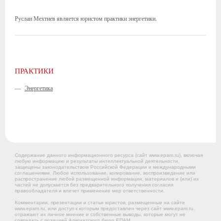
Руслан Мехтиев является юристом практики энергетики.
ПРАКТИКИ
—
Энергетика
Содержание данного информационного ресурса (сайт www.epam.ru), включая
любую информацию и результаты интеллектуальной деятельности,
защищены законодательством Российской Федерации и международными
соглашениями. Любое использование, копирование, воспроизведение или
распространение любой размещенной информации, материалов и (или) их
частей не допускается без предварительного получения согласия
правообладателя и влечет применение мер ответственности.
Комментарии, презентации и статьи юристов, размещенные на сайте
www.epam.ru, или доступ к которым предоставлен через сайт www.epam.ru,
отражают их личное мнение и собственные выводы, которые могут не
совпадать с позицией Адвокатского бюро ЕПАМ.