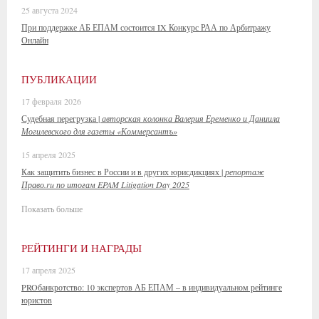
25 августа 2024
При поддержке АБ ЕПАМ состоится IX Конкурс РАА по Арбитражу
Онлайн
ПУБЛИКАЦИИ
17 февраля 2026
Судебная перегрузка |
авторская колонка Валерия Еременко и Даниила
Могилевского для газеты «Коммерсантъ»
15 апреля 2025
Как защитить бизнес в России и в других юрисдикциях |
репортаж
Право.ru по итогам EPAM Litigation Day 2025
Показать больше
РЕЙТИНГИ И НАГРАДЫ
17 апреля 2025
PROбанкротство: 10 экспертов АБ ЕПАМ – в индивидуальном рейтинге
юристов