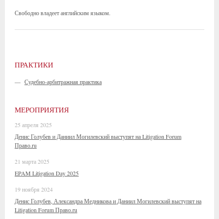
Свободно владеет английским языком.
ПРАКТИКИ
—
Судебно-арбитражная практика
МЕРОПРИЯТИЯ
25 апреля 2025
Денис Голубев и Даниил Могилевский выступят на Litigation Forum
Право.ru
21 марта 2025
EPAM Litigation Day 2025
19 ноября 2024
Денис Голубев, Александра Медникова и Даниил Могилевский выступят на
Litigation Forum Право.ru