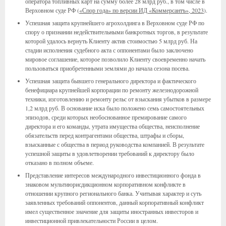
оператора топливных карт на сумму более 28 млрд руб., в том числе в
Верховном суде РФ (
«Спор года» по версии ИД «Коммерсантъ», 2023
).
Успешная защита крупнейшего агрохолдинга в Верховном суде РФ по
спору о признании недействительными банкротных торгов, в результате
которой удалось вернуть Клиенту актив стоимостью 5 млрд руб. На
стадии исполнения судебного акта с оппонентами было заключено
мировое соглашение, которое позволило Клиенту своевременно начать
пользоваться приобретенными землями до начала сезона посева.
Успешная защита бывшего генерального директора и фактического
бенефициара крупнейшей корпорации по ремонту железнодорожной
техники, изготовлению и ремонту рельс от взыскания убытков в размере
1,2 млрд руб. В основание иска было положено семь самостоятельных
эпизодов, среди которых необоснованное премирование самого
директора и его команды, утрата имущества общества, неисполнение
обязательств перед контрагентами общества, штрафы и сборы,
взысканные с общества в период руководства компанией. В результате
успешной защиты в удовлетворении требований к директору было
отказано в полном объеме.
Представление интересов международного инвестиционного фонда в
знаковом мультиюрисдикционном корпоративном конфликте в
отношении крупного регионального банка. Учитывая характер и суть
заявленных требований оппонентов, данный корпоративный конфликт
имел существенное значение для защиты иностранных инвесторов и
инвестиционной привлекательности России в целом.