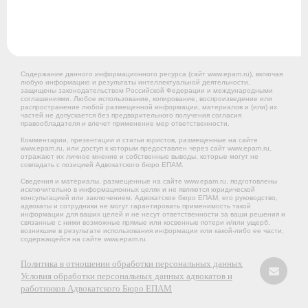
Содержание данного информационного ресурса (сайт www.epam.ru), включая
любую информацию и результаты интеллектуальной деятельности,
защищены законодательством Российской Федерации и международными
соглашениями. Любое использование, копирование, воспроизведение или
распространение любой размещенной информации, материалов и (или) их
частей не допускается без предварительного получения согласия
правообладателя и влечет применение мер ответственности.
Комментарии, презентации и статьи юристов, размещенные на сайте
www.epam.ru, или доступ к которым предоставлен через сайт www.epam.ru,
отражают их личное мнение и собственные выводы, которые могут не
совпадать с позицией Адвокатского бюро ЕПАМ.
Сведения и материалы, размещенные на сайте www.epam.ru, подготовлены
исключительно в информационных целях и не являются юридической
консультацией или заключением. Адвокатское бюро ЕПАМ, его руководство,
адвокаты и сотрудники не могут гарантировать применимость такой
информации для ваших целей и не несут ответственности за ваши решения и
связанные с ними возможные прямые или косвенные потери и/или ущерб,
возникшие в результате использования информации или какой-либо ее части,
содержащейся на сайте www.epam.ru.
Политика в отношении обработки персональных данных
Условия обработки персональных данных адвокатов и
работников Адвокатского Бюро ЕПАМ