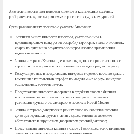
Анастасия представляет интересы клиентов в комплексных судебных
разбирательствах, рассматриваемых в российских судах всех уровней.
Среди реализованных проектов с участием Анастасии:
Успешная защита интересов инвестора, участвовавшего в
приватизационном конкурсе на достройку аэропорта, в многочисленных
спорах по признанию результатов конкурса и этапов приватизации
недействительными;
Защита интересов Клиента в десятках подрядных споров, связанных со
строительством аэровокзального комплекса международного аэропорта;
Консультирование и представление интересов морского порта по делам о
взыскании с контрагентов штрафов по модели «take or pay» за недовоз
согласованных объемов грузов.
Представление интересов доверителя в судебных спорах с бывшим
контрагентом, целью которых являлось воспрепятствование в
реализации крупного девелоперского проекта в Новой Москве;
Защита интересов доверителя в рамках спора об изменении условий
договора перевалки грузов в связи с существенным изменением
обстоятельств и нарушением доверителем условий договора;
Представление интересов клиента в споре с Росимуществом о признании
земельных участков государственным имуществом.