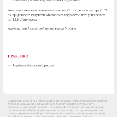
Анастасия с отличием окончила бакалавриат (2019 г.) и магистратуру (2021
г.) юридического факультета Московского государственного университета
им. М.В. Ломоносова.
Адвокат, член Адвокатской палаты города Москвы.
ПРАКТИКИ
—
Судебно-арбитражная практика
Содержание данного информационного ресурса (сайт www.epam.ru), включая
любую информацию и результаты интеллектуальной деятельности,
защищены законодательством Российской Федерации и международными
соглашениями. Любое использование, копирование, воспроизведение или
распространение любой размещенной информации, материалов и (или) их
частей не допускается без предварительного получения согласия