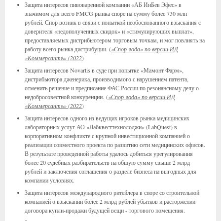
Защита интересов пивоваренной компании «АБ ИнБев Эфес» в
значимом для всего FMCG рынка споре на сумму более 730 млн
рублей. Спор возник в связи с попыткой необоснованного взыскания с
доверителя «недополученных скидок» и «стимулирующих выплат»,
предоставляемых дистрибьютером торговым точкам, и мог повлиять на
работу всего рынка дистрибуции. (
«Спор года» по версии ИД
«Коммерсантъ» (2022
)
Защита интересов Novartis в суде при попытке «Мамонт Фарм»,
дистрибьютора дженерика, производимого с нарушением патента,
отменить решение и предписание ФАС России по резонансному делу о
недобросовестной конкуренции. (
«Спор года» по версии ИД
«Коммерсантъ» (2022
)
Защита интересов одного из ведущих игроков рынка медицинских
лабораторных услуг АО «Лабквесттехнолоджи» (LabQuest) в
корпоративном конфликте с крупной инвестиционной компанией о
реализации совместного проекта по развитию сети медицинских офисов.
В результате проведенной работы удалось добиться урегулирования
более 20 судебных разбирательств на общую сумму свыше 2 млрд
рублей и заключения соглашения о разделе бизнеса на выгодных для
компании условиях.
Защита интересов международного ритейлера в споре со строительной
компанией о взыскании более 2 млрд рублей убытков и расторжении
договора купли-продажи будущей вещи - торгового помещения.