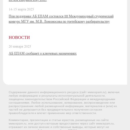
14-15 марта 2025
При поддержке АБ ЕПАМ состоялся III Международный студенческий
конкурс МГУ им. М.В. Ломоносова по третейскому разбирательству
НОВОСТИ
20 января 2025
АБ ЕПАМ сообщает о ключевых назначениях
Содержание данного информационного ресурса (сайт www.epam.ru), включая
любую информацию и результаты интеллектуальной деятельности,
защищены законодательством Российской Федерации и международными
соглашениями. Любое использование, копирование, воспроизведение или
распространение любой размещенной информации, материалов и (или) их
частей не допускается без предварительного получения согласия
правообладателя и влечет применение мер ответственности.
Комментарии, презентации и статьи юристов, размещенные на сайте
www.epam.ru, или доступ к которым предоставлен через сайт www.epam.ru,
отражают их личное мнение и собственные выводы, которые могут не