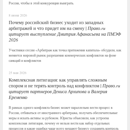
России, чтобы в этой конкуренции выиграть.
8 июня 2026
Почему российский бизнес уходит из западных
арбитражей и что придет им на смену |
Право.ru
цитирует выступление Дмитрия Афанасьева на ПМЭФ
2026
Участники сессии «Арбитраж как точка притяжения капитала» обсудили, как
меняется мировой рынок разрешения коммерческих конфликтов на фоне
санкций и конфликтов
25 мая 2026
Комплексная литигация: как управлять сложным
спором и не терять контроль над конфликтом |
Право.ru
цитирует партнеров Дениса Архипова и Валерия
Еременко
В рамках одного конфликта бизнес может параллельно вести процесс в
России, отбиваться от иностранного арбитража, получать обеспечительные
меры и искать активы за рубежом. Юристы объяснили, как устроена
комплексная литигация, почему ее нельзя вести как набор отдельных
процессов и какие ошибки чаще всего мешают бизнесу сохранить контроль