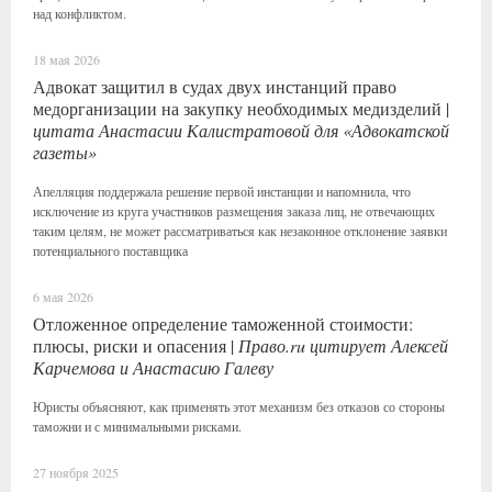
над конфликтом.
18 мая 2026
Адвокат защитил в судах двух инстанций право
медорганизации на закупку необходимых медизделий |
цитата Анастасии Калистратовой для «Адвокатской
газеты»
Апелляция поддержала решение первой инстанции и напомнила, что
исключение из круга участников размещения заказа лиц, не отвечающих
таким целям, не может рассматриваться как незаконное отклонение заявки
потенциального поставщика
6 мая 2026
Отложенное определение таможенной стоимости:
плюсы, риски и опасения |
Право.ru цитирует Алексей
Карчемова и Анастасию Галеву
Юристы объясняют, как применять этот механизм без отказов со стороны
таможни и с минимальными рисками.
27 ноября 2025