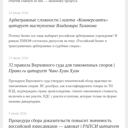
отметив главную из них — экономику процесса.
24 июня 2026
Арбитражные сложности |
газета «Коммерсантъ»
цитирует выступление Владимира Таланова
Почему бизнес все чаще выбирает российские арбитражные учреждения? В
рамках ПМЮФ состоялась дискуссия на тему «Российский бизнес в
трансграничных арбитражных и судебных спорах».
23 июня 2026
32 правила Верховного суда для таможенных споров |
Право.ru цитирует Чинг-Хуан Хуан
Президиум Верховного суда утвердил тематический обзор практики по
таможенным спорам. ВС разобрал, как классифицировать товары по ТН
ВЭД, подтверждать страну происхождения, считать таможенную стоимость,
включать в нее роялти, НДС с роялти и платежи, которые только по форме
названы дивидендами.
9 июня 2026
Процедура сбора доказательств повысит значимость
российской юрисдикции — адвокат |
РАПСИ цитирует