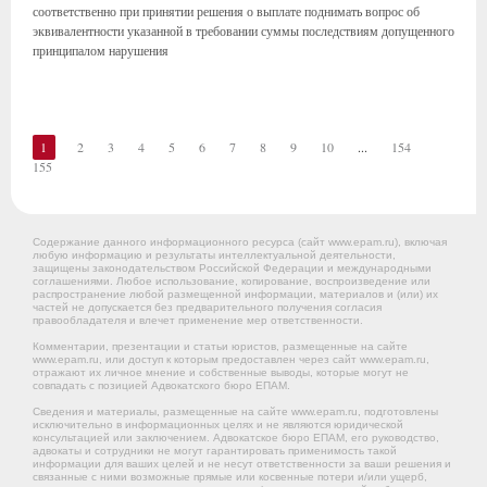
соответственно при принятии решения о выплате поднимать вопрос об
эквивалентности указанной в требовании суммы последствиям допущенного
принципалом нарушения
1
2
3
4
5
6
7
8
9
10
...
154
155
Содержание данного информационного ресурса (сайт www.epam.ru), включая
любую информацию и результаты интеллектуальной деятельности,
защищены законодательством Российской Федерации и международными
соглашениями. Любое использование, копирование, воспроизведение или
распространение любой размещенной информации, материалов и (или) их
частей не допускается без предварительного получения согласия
правообладателя и влечет применение мер ответственности.
Комментарии, презентации и статьи юристов, размещенные на сайте
www.epam.ru, или доступ к которым предоставлен через сайт www.epam.ru,
отражают их личное мнение и собственные выводы, которые могут не
совпадать с позицией Адвокатского бюро ЕПАМ.
Сведения и материалы, размещенные на сайте www.epam.ru, подготовлены
исключительно в информационных целях и не являются юридической
консультацией или заключением. Адвокатское бюро ЕПАМ, его руководство,
адвокаты и сотрудники не могут гарантировать применимость такой
информации для ваших целей и не несут ответственности за ваши решения и
связанные с ними возможные прямые или косвенные потери и/или ущерб,