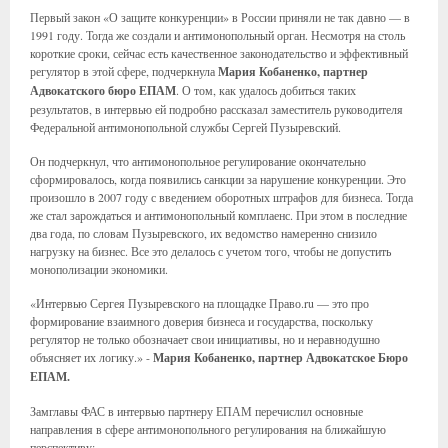
Первый закон «О защите конкуренции» в России приняли не так давно — в
1991 году. Тогда же создали и антимонопольный орган. Несмотря на столь
короткие сроки, сейчас есть качественное законодательство и эффективный
регулятор в этой сфере, подчеркнула
Мария Кобаненко, партнер
Адвокатского бюро ЕПАМ
. О том, как удалось добиться таких
результатов, в интервью ей подробно рассказал заместитель руководителя
Федеральной антимонопольной службы Сергей Пузыревский.
Он подчеркнул, что антимонопольное регулирование окончательно
сформировалось, когда появились санкции за нарушение конкуренции. Это
произошло в 2007 году с введением оборотных штрафов для бизнеса. Тогда
же стал зарождаться и антимонопольный комплаенс. При этом в последние
два года, по словам Пузыревского, их ведомство намеренно снизило
нагрузку на бизнес. Все это делалось с учетом того, чтобы не допустить
монополизации экономики.
«Интервью Сергея Пузыревского на площадке Право.ru — это про
формирование взаимного доверия бизнеса и государства, поскольку
регулятор не только обозначает свои инициативы, но и неравнодушно
объясняет их логику.» -
Мария Кобаненко, партнер Адвокатское Бюро
ЕПАМ.
Замглавы ФАС в интервью партнеру ЕПАМ перечислил основные
направления в сфере антимонопольного регулирования на ближайшую
перспективу: