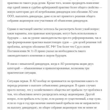
практики по такого рода делам. Кроме того, можно предвидеть появление
еще одной линии в судебно-арбитражной практике более общего свойства —
новую категорию дел об истребовании дивидендов или обязании АО или
ООО, выплатить дивиденды, даже если нет принятого решения общего
собрания акционеров или участников об объявлении дивидендов.
Однако в настоящей заметке хотелось бы рассмотреть более узкий вопрос:
какие варианты, или правовые конструкции, могут быть использованы в
будущем — как на уровне законодательства при его реформировании, так и
при формировании практики вышестоящих судов — для целей решения той
проблемы, которую обозначил КС РФ? Тем более что Суд в своем
Постановлении № 31-П прямо указал на необходимость такого
законодательного изменения в скором будущем.
В связи с невыплатой дивидендов, когда в АО размещены акции двух
категорий — обыкновенные и привилегированные, возможны три
практические ситуации.
Ситуация первая. В АО вообще не принимается на протяжении какого-то
периода решение о выплате (объявлении) дивидендов. В одних случаях
просто потому, что у хозяйственного общества нет прибыли: тут проблема в
том, что объективно нечего распределять между акционерами. Другой
вопрос, если прибыль есть (хуже, если размер ее существенный, а еще хуже,
если из года в год при наличии значительной прибыли она не направляется
на выплату дивидендов), но общее собрание акционеров тем не менее не