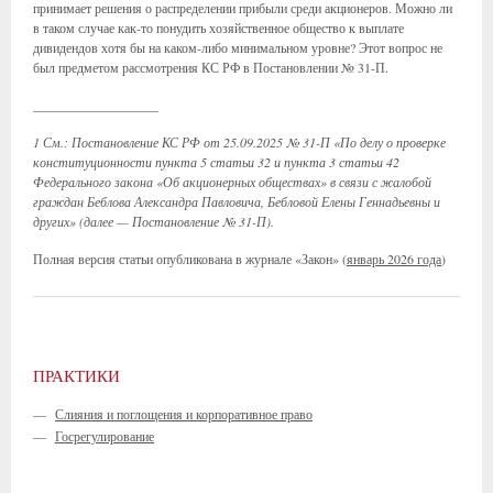
принимает решения о распределении прибыли среди акционеров. Можно ли
в таком случае как-то понудить хозяйственное общество к выплате
дивидендов хотя бы на каком-либо минимальном уровне? Этот вопрос не
был предметом рассмотрения КС РФ в Постановлении № 31-П.
___________________
1 См.: Постановление КС РФ от 25.09.2025 № 31-П «По делу о проверке
конституционности пункта 5 статьи 32 и пункта 3 статьи 42
Федерального закона «Об акционерных обществах» в связи с жалобой
граждан Беблова Александра Павловича, Бебловой Елены Геннадьевны и
других» (далее — Постановление № 31-П).
Полная версия статьи опубликована в журнале «Закон» (
январь 2026 года
)
ПРАКТИКИ
—
Слияния и поглощения и корпоративное право
—
Госрегулирование