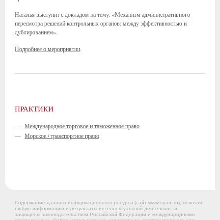
Наталья выступит с докладом на тему: «Механизм административного
пересмотра решений контрольных органов: между эффективностью и
дублированием».
Подробнее о мероприятии
.
ПРАКТИКИ
—
Международное торговое и таможенное право
—
Морское / транспортное право
Содержание данного информационного ресурса (сайт www.epam.ru), включая
любую информацию и результаты интеллектуальной деятельности,
защищены законодательством Российской Федерации и международными