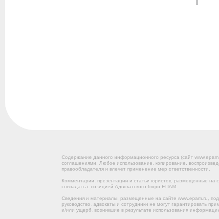
Содержание данного информационного ресурса (сайт www.epam
соглашениями. Любое использование, копирование, воспроизвед
правообладателя и влечет применение мер ответственности.
Комментарии, презентации и статьи юристов, размещенные на са
совпадать с позицией Адвокатского бюро ЕПАМ.
Сведения и материалы, размещенные на сайте www.epam.ru, под
руководство, адвокаты и сотрудники не могут гарантировать пр
и/или ущерб, возникшие в результате использования информации