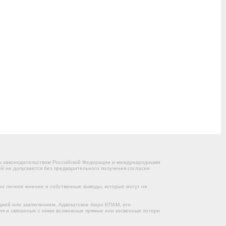
ны законодательством Российской Федерации и международными
 не допускается без предварительного получения согласия
их личное мнение и собственные выводы, которые могут не
цией или заключением. Адвокатское бюро ЕПАМ, его
ния и связанные с ними возможные прямые или косвенные потери