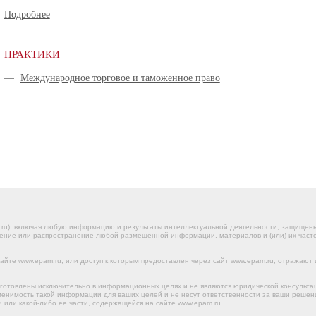
Подробнее
ПРАКТИКИ
—
Международное торговое и таможенное право
.ru), включая любую информацию и результаты интеллектуальной деятельности, защище
ение или распространение любой размещенной информации, материалов и (или) их частей
йте www.epam.ru, или доступ к которым предоставлен через сайт www.epam.ru, отражают 
готовлены исключительно в информационных целях и не являются юридической консульта
именимость такой информации для ваших целей и не несут ответственности за ваши реше
 или какой-либо ее части, содержащейся на сайте www.epam.ru.