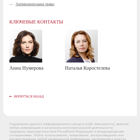
—
Антимонопольное право
КЛЮЧЕВЫЕ КОНТАКТЫ
Анна
Нумерова
Наталья
Коростелева
ВЕРНУТЬСЯ НАЗАД
Содержание данного информационного ресурса (сайт www.epam.ru), включая
любую информацию и результаты интеллектуальной деятельности,
защищены законодательством Российской Федерации и международными
соглашениями. Любое использование, копирование, воспроизведение или
распространение любой размещенной информации, материалов и (или) их