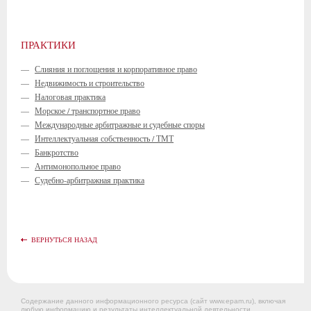
ПРАКТИКИ
—
Слияния и поглощения и корпоративное право
—
Недвижимость и строительство
—
Налоговая практика
—
Морское / транспортное право
—
Международные арбитражные и судебные споры
—
Интеллектуальная собственность / ТМТ
—
Банкротство
—
Антимонопольное право
—
Судебно-арбитражная практика
ВЕРНУТЬСЯ НАЗАД
Содержание данного информационного ресурса (сайт www.epam.ru), включая
любую информацию и результаты интеллектуальной деятельности,