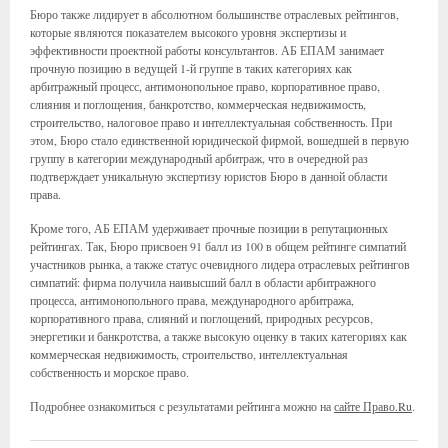
Бюро также лидирует в абсолютном большинстве отраслевых рейтингов,
которые являются показателем высокого уровня экспертизы и
эффективности проектной работы консультантов. АБ ЕПАМ занимает
прочную позицию в ведущей 1-й группе в таких категориях как
арбитражный процесс, антимонопольное право, корпоративное право,
слияния и поглощения, банкротство, коммерческая недвижимость,
строительство, налоговое право и интеллектуальная собственность. При
этом, Бюро стало единственной юридической фирмой, вошедшей в первую
группу в категории международный арбитраж, что в очередной раз
подтверждает уникальную экспертизу юристов Бюро в данной области
права.
Кроме того, АБ ЕПАМ удерживает прочные позиции в репутационных
рейтингах. Так, Бюро присвоен 91 балл из 100 в общем рейтинге симпатий
участников рынка, а также статус очевидного лидера отраслевых рейтингов
симпатий: фирма получила наивысший балл в области арбитражного
процесса, антимонопольного права, международного арбитража,
корпоративного права, слияний и поглощений, природных ресурсов,
энергетики и банкротства, а также высокую оценку в таких категориях как
коммерческая недвижимость, строительство, интеллектуальная
собственность и морское право.
Подробнее ознакомиться с результатами рейтинга можно на
сайте Право.Ru
.