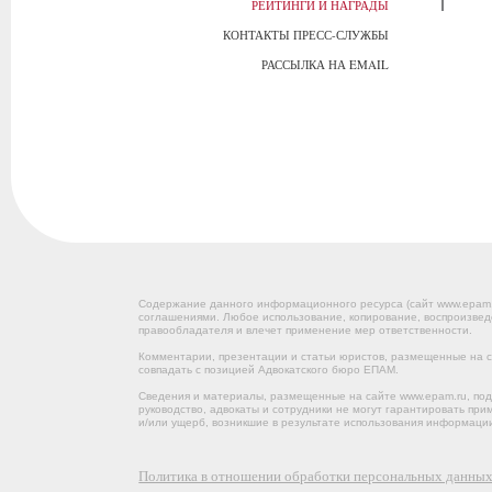
РЕЙТИНГИ И НАГРАДЫ
КОНТАКТЫ ПРЕСС-СЛУЖБЫ
РАССЫЛКА НА EMAIL
Содержание данного информационного ресурса (сайт www.epam
соглашениями. Любое использование, копирование, воспроизвед
правообладателя и влечет применение мер ответственности.
Комментарии, презентации и статьи юристов, размещенные на са
совпадать с позицией Адвокатского бюро ЕПАМ.
Сведения и материалы, размещенные на сайте www.epam.ru, под
руководство, адвокаты и сотрудники не могут гарантировать пр
и/или ущерб, возникшие в результате использования информации
Политика в отношении обработки персональных данны