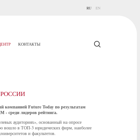
RU
EN
ЕНТР
КОНТАКТЫ
 РОССИИ
й компанией Future Today по результатам
М - среди лидеров рейтинга.
левых аудиториях», основанный на опросе
юро вошло в ТОП-3 юридических фирм, наиболее
университетов и факультетов.