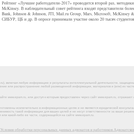
Рейтинг «Лучшие работодатели-2017» проводится второй раз, методики 
McKinsey. В наблюдательный совет рейтинга входят представители боле
Bank, Johnson & Johnson, JTI, Mail.ru Group, Mars, Microsoft, McKinse
СИБУР, ЦБ и др. В опросе принимали участие около 20 тысяч студентов
.ru), включая любую информацию и результаты интеллектуальной деятельности, защище
ение или распространение любой размещенной информации, материалов и (или) их частей
йте www.epam.ru, или доступ к которым предоставлен через сайт www.epam.ru, отражают 
готовлены исключительно в информационных целях и не являются юридической консульта
именимость такой информации для ваших целей и не несут ответственности за ваши реше
 или какой-либо ее части, содержащейся на сайте www.epam.ru.
х
Условия обработки персональных данных адвокатов и работников Адвокатс