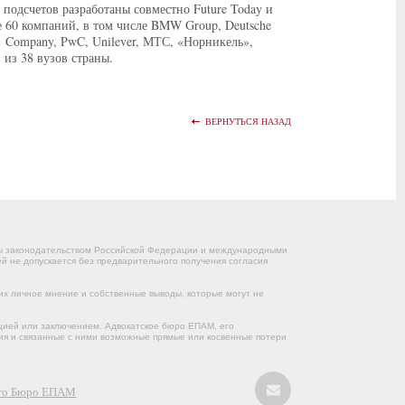
подсчетов разработаны совместно Future Today и
е 60 компаний, в том числе BMW Group, Deutsche
y & Company, PwC, Unilever, МТС, «Норникель»,
 из 38 вузов страны.
ВЕРНУТЬСЯ НАЗАД
ны законодательством Российской Федерации и международными
 не допускается без предварительного получения согласия
их личное мнение и собственные выводы, которые могут не
цией или заключением. Адвокатское бюро ЕПАМ, его
ния и связанные с ними возможные прямые или косвенные потери
кого Бюро ЕПАМ