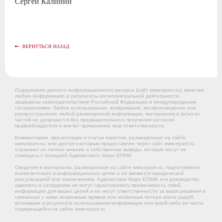
Сергей
Калинин
ВЕРНУТЬСЯ НАЗАД
Содержание данного информационного ресурса (сайт www.epam.ru), включая
любую информацию и результаты интеллектуальной деятельности,
защищены законодательством Российской Федерации и международными
соглашениями. Любое использование, копирование, воспроизведение или
распространение любой размещенной информации, материалов и (или) их
частей не допускается без предварительного получения согласия
правообладателя и влечет применение мер ответственности.
Комментарии, презентации и статьи юристов, размещенные на сайте
www.epam.ru, или доступ к которым предоставлен через сайт www.epam.ru,
отражают их личное мнение и собственные выводы, которые могут не
совпадать с позицией Адвокатского бюро ЕПАМ.
Сведения и материалы, размещенные на сайте www.epam.ru, подготовлены
исключительно в информационных целях и не являются юридической
консультацией или заключением. Адвокатское бюро ЕПАМ, его руководство,
адвокаты и сотрудники не могут гарантировать применимость такой
информации для ваших целей и не несут ответственности за ваши решения и
связанные с ними возможные прямые или косвенные потери и/или ущерб,
возникшие в результате использования информации или какой-либо ее части,
содержащейся на сайте www.epam.ru.