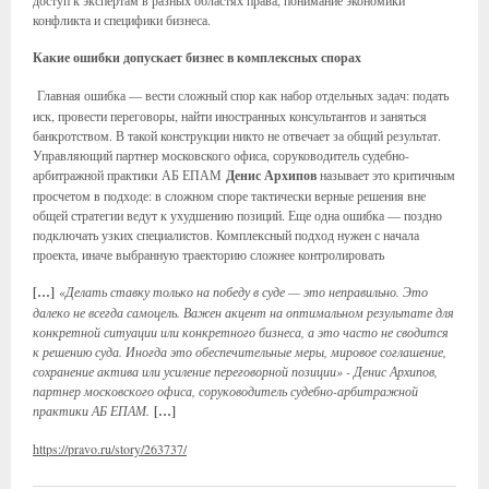
доступ к экспертам в разных областях права, понимание экономики
конфликта и специфики бизнеса.
Какие ошибки допускает бизнес в комплексных спорах
Главная ошибка — вести сложный спор как набор отдельных задач: подать
иск, провести переговоры, найти иностранных консультантов и заняться
банкротством. В такой конструкции никто не отвечает за общий результат.
Управляющий партнер московского офиса, соруководитель судебно-
арбитражной практики АБ ЕПАМ
Денис Архипов
называет это критичным
просчетом в подходе: в сложном споре тактически верные решения вне
общей стратегии ведут к ухудшению позиций. Еще одна ошибка — поздно
подключать узких специалистов. Комплексный подход нужен с начала
проекта, иначе выбранную траекторию сложнее контролировать
[…]
«
Делать ставку только на победу в суде — это неправильно. Это
далеко не всегда самоцель. Важен акцент на оптимальном результате для
конкретной ситуации или конкретного бизнеса, а это часто не сводится
к решению суда. Иногда это обеспечительные меры, мировое соглашение,
сохранение актива или усиление переговорной позиции
» - Денис Архипов,
партнер московского офиса, соруководитель судебно-арбитражной
практики АБ ЕПАМ.
[…]
https://pravo.ru/story/263737/