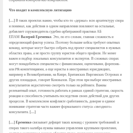
Что входит в комплексную литигацию
[…]
В таких проектах важно, чтобы кто-то «держал» всю архитектуру спора
и понимал, как действия в одном направлении повлияют на остальные,
добавляет соруководитель судебно-арбитражной практики АБ
ЕПАМ
Валерий Еременко
. Это, по его словам, главная сложность и
определяющий фактор успеха. Поэтому большие кейсы требуют опытных
команд, которые могут быстро собрать под проект специалистов в нужных
областях права, а не просто группу юристов общего профиля. Не менее
важен и подбор локальных консультантов и экспертов. В сложных спорах
могут понадобиться специалисты с финансовыми, оценочными, форензик-
или PR-компетенциями, а еще юристы в иностранных юрисдикциях,
например в Великобритании, на Кипре, Британских Виргинских Островах и
других площадках, говорит Коновалов. При этом при выборе иностранных
консультантов недостаточно смотреть только на рейтинги. Важны
релевантный опыт, готовность работать в рамках единой стратегии, скорость
реакции и способность учитывать последствия своих действий для других
процессов. В комплексном конфликте сработанность, доверие и единое
понимание стратегии часто важнее формального статуса «звездного»
консультанта.
[…]
[…]
Еременко
связывает дефицит таких команд с уровнем требований: в
спорах такого калибра нужны навыки управления крупными проектами,