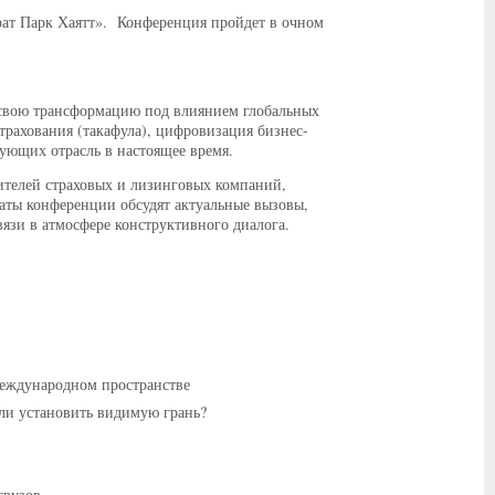
арат Парк Хаятт». Конференция пройдет в очном
 свою трансформацию под влиянием глобальных
трахования (такафула), цифровизация бизнес-
ующих отрасль в настоящее время.
ителей страховых и лизинговых компаний,
гаты конференции обсудят актуальные вызовы,
зи в атмосфере конструктивного диалога.
международном пространстве
 ли установить видимую грань?
грузов