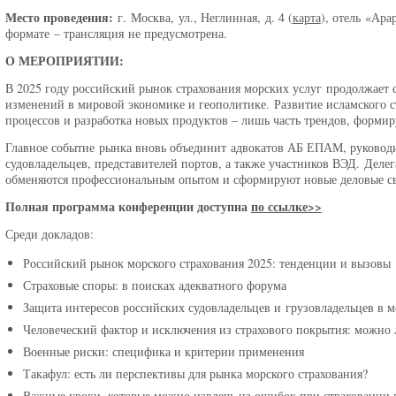
Место проведения:
г. Москва, ул., Неглинная, д. 4 (
карта
), отель «Ар
формате – трансляция не предусмотрена.
О МЕРОПРИЯТИИ:
В 2025 году российский рынок страхования морских услуг продолжает
изменений в мировой экономике и геополитике. Развитие исламского с
процессов и разработка новых продуктов – лишь часть трендов, формир
Главное событие рынка вновь объединит адвокатов АБ ЕПАМ, руковод
судовладельцев, представителей портов, а также участников ВЭД. Деле
обменяются профессиональным опытом и сформируют новые деловые свя
Полная программа конференции доступна
по ссылке>>
Среди докладов:
Российский рынок морского страхования 2025: тенденции и вызовы
Страховые споры: в поисках адекватного форума
Защита интересов российских судовладельцев и грузовладельцев в 
Человеческий фактор и исключения из страхового покрытия: можно
Военные риски: специфика и критерии применения
Такафул: есть ли перспективы для рынка морского страхования?
Важные уроки, которые можно извлечь из ошибок при страховании 