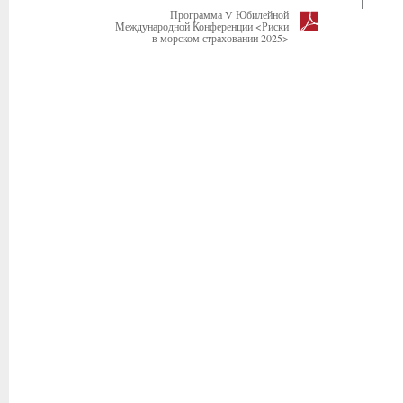
Программа V Юбилейной
Международной Конференции <Риски
в морском страховании 2025>