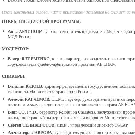
После завершения деловой части приглашаем делегатов на фуршет за б
ОТКРЫТИЕ ДЕЛОВОЙ ПРОГРАММЫ:
Анна АРХИПОВА
, к.ю.н., заместитель председателя Морской а
МИД России
МОДЕРАТОР:
Валерий ЕРЕМЕНКО
, к.ю.н., партнер, руководитель практики стр
соруководитель судебно-арбитражной практики АБ ЕПАМ
СПИКЕРЫ:
Виталий КЛЮЕВ
, директор департамента государственной политик
транспорта Министерства транспорта России
Алексей КАРЧЁМОВ
, LL.M., партнер, руководитель практики морс
практики международного торгового и таможенного права АБ ЕП
Винг СО
, Ph.D., барристер Resolution Chambers, заслуженный проф
права, иностранный эксперт по правовым вопросам Министерства н
Сергей СЕЛИВЕРCТОВ
, к.ю.н., управляющий директор ЭКСАР
Александра ЛАВРОВА
, руководитель управления страховых выпл