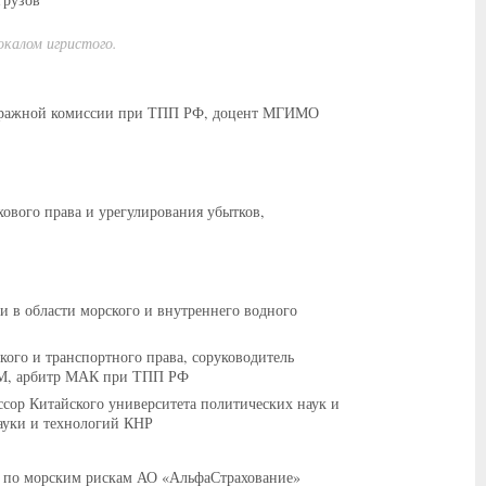
окалом игристого.
рбитражной комиссии при ТПП РФ, доцент МГИМО
ахового права и урегулирования убытков,
и в области морского и внутреннего водного
кого и транспортного права, соруководитель
АМ, арбитр МАК при ТПП РФ
ессор Китайского университета политических наук и
ауки и технологий КНР
ат по морским рискам АО «АльфаСтрахование»