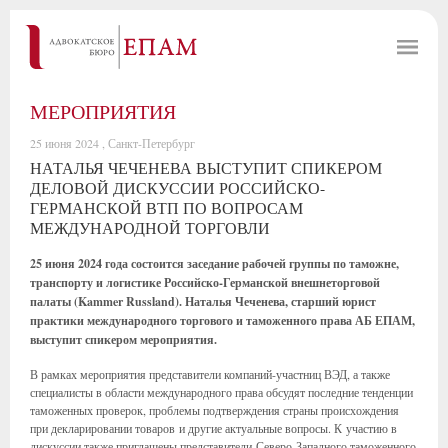
МЕРОПРИЯТИЯ
25 июня 2024 , Санкт-Петербург
НАТАЛЬЯ ЧЕЧЕНЕВА ВЫСТУПИТ СПИКЕРОМ
ДЕЛОВОЙ ДИСКУССИИ РОССИЙСКО-
ГЕРМАНСКОЙ ВТП ПО ВОПРОСАМ
МЕЖДУНАРОДНОЙ ТОРГОВЛИ
25 июня 2024 года состоится заседание рабочей группы по таможне,
транспорту и логистике Российско-Германской внешнеторговой
палаты (Kammer Russland). Наталья Чеченева, старший юрист
практики международного торгового и таможенного права АБ ЕПАМ,
выступит спикером мероприятия.
В рамках мероприятия представители компаний-участниц ВЭД, а также
специалисты в области международного права обсудят последние тенденции
таможенных проверок, проблемы подтверждения страны происхождения
при декларировании товаров и другие актуальные вопросы. К участию в
дискуссии также приглашены представители Северо-Западного таможенного