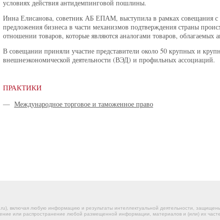
условиях действия антидемпинговой пошлины.
Инна Елисанова, советник АБ ЕПАМ, выступила в рамках совещания с 
предложения бизнеса в части механизмов подтверждения страны проис
отношении товаров, которые являются аналогами товаров, облагаемых
В совещании приняли участие представители около 50 крупных и круп
внешнеэкономической деятельности (ВЭД) и профильных ассоциаций.
ПРАКТИКИ
—
Международное торговое и таможенное право
.ru), включая любую информацию и результаты интеллектуальной деятельности, защище
ение или распространение любой размещенной информации, материалов и (или) их частей