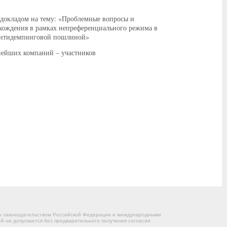
докладом на тему: «Проблемные вопросы и
хождения в рамках непреференциального режима в
 антидемпинговой пошлиной»
нейших компаний – участников
ны законодательством Российской Федерации и международными
 не допускается без предварительного получения согласия