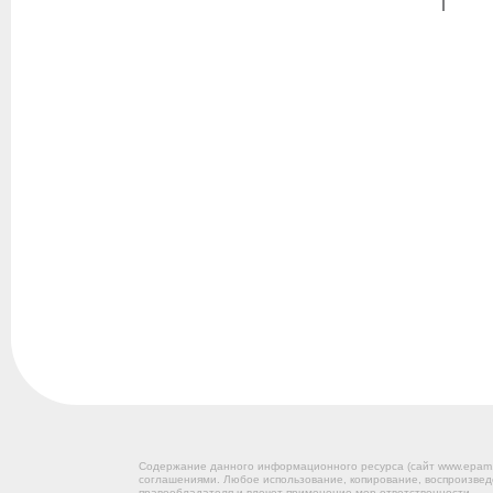
Содержание данного информационного ресурса (сайт www.epam
соглашениями. Любое использование, копирование, воспроизвед
правообладателя и влечет применение мер ответственности.