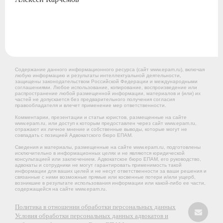
Содержание данного информационного ресурса (сайт www.epam.ru), включая
любую информацию и результаты интеллектуальной деятельности,
защищены законодательством Российской Федерации и международными
соглашениями. Любое использование, копирование, воспроизведение или
распространение любой размещенной информации, материалов и (или) их
частей не допускается без предварительного получения согласия
правообладателя и влечет применение мер ответственности.
Комментарии, презентации и статьи юристов, размещенные на сайте
www.epam.ru, или доступ к которым предоставлен через сайт www.epam.ru,
отражают их личное мнение и собственные выводы, которые могут не
совпадать с позицией Адвокатского бюро ЕПАМ.
Сведения и материалы, размещенные на сайте www.epam.ru, подготовлены
исключительно в информационных целях и не являются юридической
консультацией или заключением. Адвокатское бюро ЕПАМ, его руководство,
адвокаты и сотрудники не могут гарантировать применимость такой
информации для ваших целей и не несут ответственности за ваши решения и
связанные с ними возможные прямые или косвенные потери и/или ущерб,
возникшие в результате использования информации или какой-либо ее части,
содержащейся на сайте www.epam.ru.
Политика в отношении обработки персональных данных
Условия обработки персональных данных адвокатов и