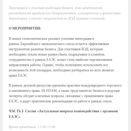
Приглашаем к участию владельцев бизнеса, топ-менеджмент,
руководителей юридических департаментов, коммерческих и финансовых
директоров, а также специалистов по ВЭД крупных компаний.
О МЕРОПРИЯТИИ:
В новых геополитических реалиях усиление интеграции в
рамках Евразийского экономического союза остается эффективным
инструментом развития бизнеса. Для участников ВЭД, которым
необходимо искать новые рынки сбыта, подрядчиков и клиентов,
сотрудничество в рамках ЕАЭС может стать наиболее перспективным
направлением работы. Однако, чтобы полноценно использовать все
возможности этой площадки, необходимо разбираться во всех нюансах
права ЕАЭС.
В рамках деловой дискуссии адвокаты практики международного торгового
и таможенного права АБ ЕПАМ, а также представители бизнеса и ведущие
эксперты обсудят ключевые вопросы, связанные с применением права
ЕАЭС, и дадут практические рекомендации по работе в рамках союза.
ЧАСТЬ I. Сессия «Актуальные вопросы взаимодействия с органами
ЕАЭС»
Время проведения: 11:00-13:00