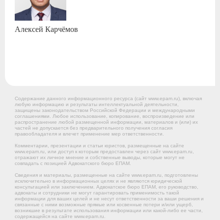
Алексей
Карчёмов
Содержание данного информационного ресурса (сайт www.epam.ru), включая
любую информацию и результаты интеллектуальной деятельности,
защищены законодательством Российской Федерации и международными
соглашениями. Любое использование, копирование, воспроизведение или
распространение любой размещенной информации, материалов и (или) их
частей не допускается без предварительного получения согласия
правообладателя и влечет применение мер ответственности.
Комментарии, презентации и статьи юристов, размещенные на сайте
www.epam.ru, или доступ к которым предоставлен через сайт www.epam.ru,
отражают их личное мнение и собственные выводы, которые могут не
совпадать с позицией Адвокатского бюро ЕПАМ.
Сведения и материалы, размещенные на сайте www.epam.ru, подготовлены
исключительно в информационных целях и не являются юридической
консультацией или заключением. Адвокатское бюро ЕПАМ, его руководство,
адвокаты и сотрудники не могут гарантировать применимость такой
информации для ваших целей и не несут ответственности за ваши решения и
связанные с ними возможные прямые или косвенные потери и/или ущерб,
возникшие в результате использования информации или какой-либо ее части,
содержащейся на сайте www.epam.ru.