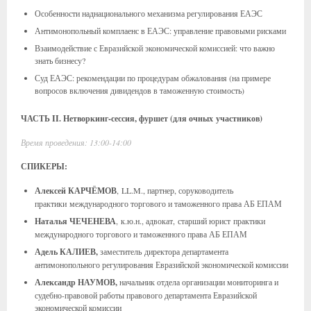
Особенности наднационального механизма регулирования ЕАЭС
Антимонопольный комплаенс в ЕАЭС: управление правовыми рисками
Взаимодействие с Евразийской экономической комиссией: что важно
знать бизнесу?
Суд ЕАЭС: рекомендации по процедурам обжалования (на примере
вопросов включения дивидендов в таможенную стоимость)
ЧАСТЬ II. Нетворкинг-сессия, фуршет (для очных участников)
Время проведения: 13:00-14:00
СПИКЕРЫ:
Алексей КАРЧЁМОВ
, LL.M., партнер, соруководитель
практики международного торгового и таможенного права АБ ЕПАМ
Наталья ЧЕЧЕНЕВА
, к.ю.н., адвокат,
старший юрист
практики
международного торгового и таможенного права АБ ЕПАМ
Адель КАЛИЕВ,
заместитель директора департамента
антимонопольного регулирования Евразийской экономической комиссии
Александр НАУМОВ,
начальник отдела организации мониторинга и
судебно-правовой работы правового департамента Евразийской
экономической комиссии