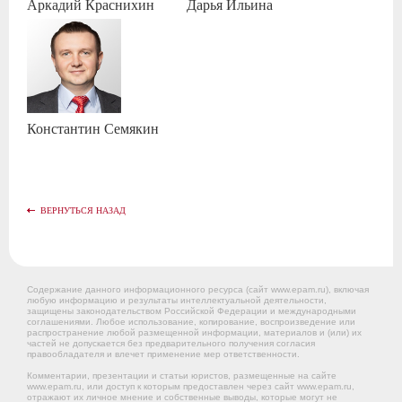
Аркадий
Краснихин
Дарья
Ильина
Константин
Семякин
ВЕРНУТЬСЯ НАЗАД
Содержание данного информационного ресурса (сайт www.epam.ru), включая
любую информацию и результаты интеллектуальной деятельности,
защищены законодательством Российской Федерации и международными
соглашениями. Любое использование, копирование, воспроизведение или
распространение любой размещенной информации, материалов и (или) их
частей не допускается без предварительного получения согласия
правообладателя и влечет применение мер ответственности.
Комментарии, презентации и статьи юристов, размещенные на сайте
www.epam.ru, или доступ к которым предоставлен через сайт www.epam.ru,
отражают их личное мнение и собственные выводы, которые могут не