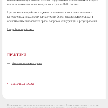
главным антимонопольным органом страны - ФАС России.
При составлении рейтинга издание основывается на количественных и
качественных показателях юридических фирм, специализирующихся в
области антимонопольного права, вопросах конкуренции и регулирования.
Подробнее о рейтинге
ПРАКТИКИ
—
Антимонопольное право
ВЕРНУТЬСЯ НАЗАД
Содержание данного информационного ресурса (сайт www.epam.ru), включая
любую информацию и результаты интеллектуальной деятельности,