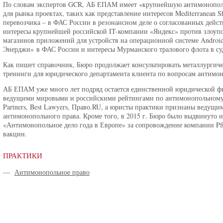
По словам экспертов GCR, АБ ЕПАМ имеет «крупнейшую антимонополь
для рынка проектах, таких как представление интересов Mediterranean 
перевозчика – в ФАС России в резонансном деле о согласованных дейс
интересы крупнейшей российской IT-компании «Яндекс» против злоуп
магазинов приложений для устройств на операционной системе Androi
Энерджи» в ФАС России и интересы Мурманского тралового флота в су
Как пишет справочник, Бюро продолжает консультировать металлургиче
тренинги для юридического департамента клиента по вопросам антимон
АБ ЕПАМ уже много лет подряд остается единственной юридической ф
ведущими мировыми и российскими рейтингами по антимонопольному 
Partners, Best Lawyers, Право.RU, а юристы практики признаны ведущ
антимонопольного права. Кроме того, в 2015 г. Бюро было выдвинуто 
«Антимонопольное дело года в Европе» за сопровождение компании Pfi
вакцин.
ПРАКТИКИ
—
Антимонопольное право