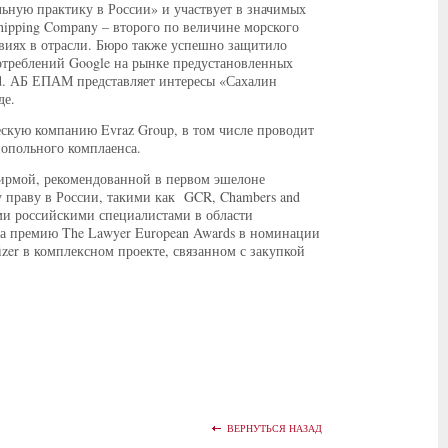
ную практику в России» и участвует в значимых
Shipping Company – второго по величине морского
твиях в отрасли. Бюро также успешно защитило
отреблений Google на рынке предустановленных
d. АБ ЕПАМ представляет интересы «Сахалин
де.
скую компанию Evraz Group, в том числе проводит
опольного комплаенса.
ирмой, рекомендованной в первом эшелоне
праву в России, такими как GCR, Chambers and
ими российскими специалистами в области
на премию The Lawyer European Awards в номинации
zer в комплексном проекте, связанном с закупкой
ВЕРНУТЬСЯ НАЗАД