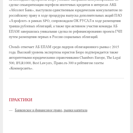
сделке секьюритизации портфеля ипотечных кредитов в интересах АКБ
«Абсолют Банк», выступили единственным юридическим консультантом по
российскому праву в ходе процедуры выпуска дополнительных акций ПАО
«Аэрофлот» в рамках SPO, сопровождали ОК РУСАЛ в ходе размещения
транша рублевых облигаций, а также при активном участии команды АБ
ЕПАМ завершилась уникальная сделка по рефинансированию проекта ГЧП
путем размещения первых в России социальных облигаций.
Сbonds отмечает АБ ЕПАМ среди лидеров облигационного рынка с 2015
года. Высокий уровень экспертизы юристов Бюро подтверждается также
авторитетными юридическими справочниками Chambers Europe, The Legal
500, IFLR1000, Best Lawyers, Право.ru-300 и рейтингом газеты
«Коммерсантъ».
ПРАКТИКИ
—
Банковское и финансовое право, рынки капитала