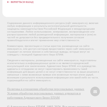
ВЕРНУТЬСЯ НАЗАД
Содержание данного информационного ресурса (сайт www.epam.ru), включая
любую информацию и результаты интеллектуальной деятельности,
защищены законодательством Российской Федерации и международными
соглашениями. Любое использование, копирование, воспроизведение или
распространение любой размещенной информации, материалов и (или) их
частей не допускается без предварительного получения согласия
правообладателя и влечет применение мер ответственности.
Комментарии, презентации и статьи юристов, размещенные на сайте
www.epam.ru, или доступ к которым предоставлен через сайт www.epam.ru,
отражают их личное мнение и собственные выводы, которые могут не
совпадать с позицией Адвокатского бюро ЕПАМ.
Сведения и материалы, размещенные на сайте www.epam.ru, подготовлены
исключительно в информационных целях и не являются юридической
консультацией или заключением. Адвокатское бюро ЕПАМ, его руководство,
адвокаты и сотрудники не могут гарантировать применимость такой
информации для ваших целей и не несут ответственности за ваши решения и
связанные с ними возможные прямые или косвенные потери и/или ущерб,
возникшие в результате использования информации или какой-либо ее части,
содержащейся на сайте www.epam.ru.
Политика в отношении обработки персональных данных
Условия обработки персональных данных адвокатов и
работников Адвокатского Бюро ЕПАМ
© Адвокатское бюро ЕПАМ. 1993-2026. Все права защищены.