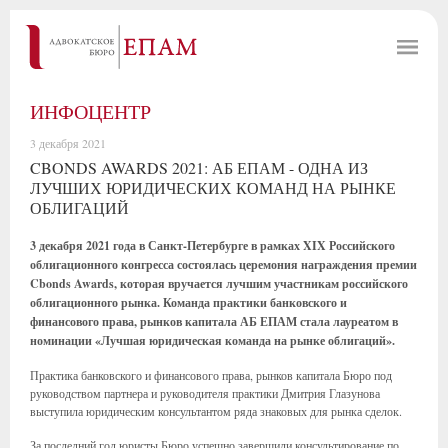
ИНФОЦЕНТР
3 декабря 2021
CBONDS AWARDS 2021: АБ ЕПАМ - ОДНА ИЗ
ЛУЧШИХ ЮРИДИЧЕСКИХ КОМАНД НА РЫНКЕ
ОБЛИГАЦИЙ
3 декабря 2021 года в Санкт-Петербурге в рамках XIX Российского
облигационного конгресса состоялась церемония награждения премии
Cbonds Awards, которая вручается лучшим участникам российского
облигационного рынка. Команда практики банковского и
финансового права, рынков капитала АБ ЕПАМ стала лауреатом в
номинации «Лучшая юридическая команда на рынке облигаций».
Практика банковского и финансового права, рынков капитала Бюро под
руководством партнера и руководителя практики Дмитрия Глазунова
выступила юридическим консультантом ряда знаковых для рынка сделок.
За последний год юристы Бюро успешно завершили консультирование по