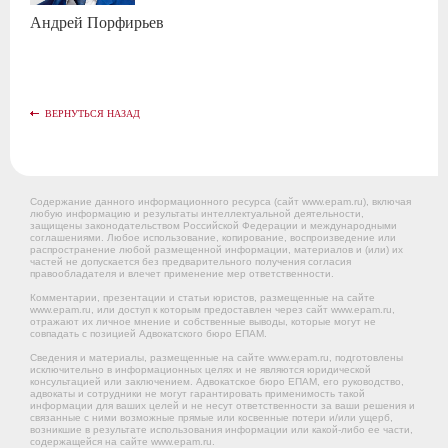
Андрей
Порфирьев
ВЕРНУТЬСЯ НАЗАД
Содержание данного информационного ресурса (сайт www.epam.ru), включая
любую информацию и результаты интеллектуальной деятельности,
защищены законодательством Российской Федерации и международными
соглашениями. Любое использование, копирование, воспроизведение или
распространение любой размещенной информации, материалов и (или) их
частей не допускается без предварительного получения согласия
правообладателя и влечет применение мер ответственности.
Комментарии, презентации и статьи юристов, размещенные на сайте
www.epam.ru, или доступ к которым предоставлен через сайт www.epam.ru,
отражают их личное мнение и собственные выводы, которые могут не
совпадать с позицией Адвокатского бюро ЕПАМ.
Сведения и материалы, размещенные на сайте www.epam.ru, подготовлены
исключительно в информационных целях и не являются юридической
консультацией или заключением. Адвокатское бюро ЕПАМ, его руководство,
адвокаты и сотрудники не могут гарантировать применимость такой
информации для ваших целей и не несут ответственности за ваши решения и
связанные с ними возможные прямые или косвенные потери и/или ущерб,
возникшие в результате использования информации или какой-либо ее части,
содержащейся на сайте www.epam.ru.