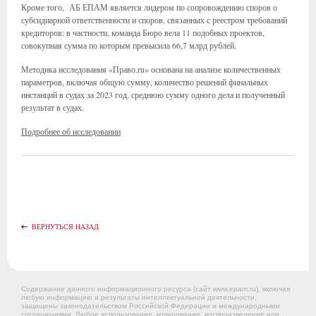
Кроме того, АБ ЕПАМ является лидером по сопровождению споров о
субсидиарной ответственности и споров, связанных с реестром требований
кредиторов: в частности, команда Бюро вела 11 подобных проектов,
совокупная сумма по которым превысила 66,7 млрд рублей.
Методика исследования «Право.ru» основана на анализе количественных
параметров, включая общую сумму, количество решений финальных
инстанций в судах за 2023 год, среднюю сумму одного дела и полученный
результат в судах.
Подробнее об исследовании
ВЕРНУТЬСЯ НАЗАД
Содержание данного информационного ресурса (сайт www.epam.ru), включая
любую информацию и результаты интеллектуальной деятельности,
защищены законодательством Российской Федерации и международными
соглашениями. Любое использование, копирование, воспроизведение или