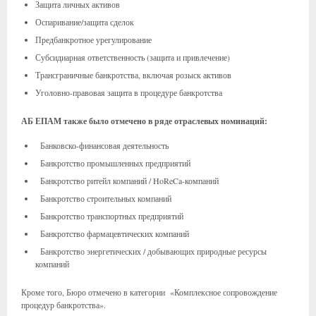
Защита личных активов
Оспаривание/защита сделок
Предбанкротное урегулирование
Субсидиарная ответственность (защита и привлечение)
Трансграничные банкротства, включая розыск активов
Уголовно-правовая защита в процедуре банкротства
АБ ЕПАМ также было отмечено в ряде отраслевых номинаций:
Банковско-финансовая деятельность
Банкротство промышленных предприятий
Банкротство ритейл компаний / HoReCa-компаний
Банкротство строительных компаний
Банкротство транспортных предприятий
Банкротство фармацевтических компаний
Банкротство энергетических / добывающих природные ресурсы
компаний
Кроме того, Бюро отмечено в категории «Комплексное сопровождение
процедур банкротства».